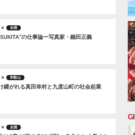
全国
のSUKITA”の仕事論ー写真家・鋤田正義
和歌山
け継がれる真田幸村と九度山町の社会起業
全国