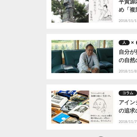
平賀源
め「複
2018/11/1
人
自分が
の自然
2018/11/8
コラム
アイン
の追求
2018/11/7
ペ