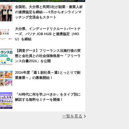
全国初。大分県と民間3社が副業・兼業人材
の連携協定を締結——9月からオンラインマ
ッチング交流会もスタート
大分県、インディードリクルートパートナ
ーズ、パソナ JOB HUB と連携協定（MO
U）を締結
【調査データ】フリーランス法施行後の実
態と会社員との社会保険格差〜「フリーラ
ンス白書2026」を公開
2026年度「週１副社長～週1とっとりで副
業兼業～」の募集開始！
「AI時代に何を学ぶべきか」をタイプ別に
解説する無料セミナーを開催！
一覧を見る