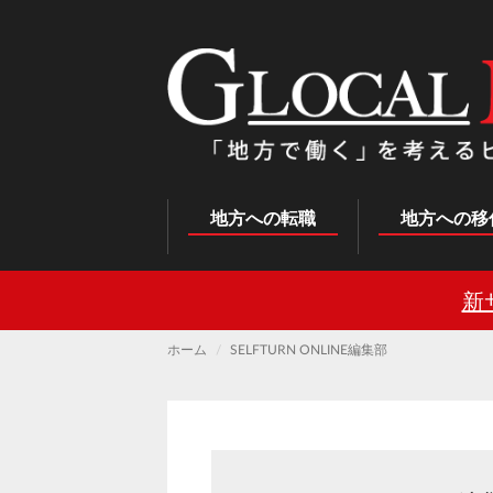
メ
イ
ン
コ
ン
テ
ン
ツ
に
移
動
Main
地方への転職
地方への移
navigation
新
ホーム
SELFTURN ONLINE編集部