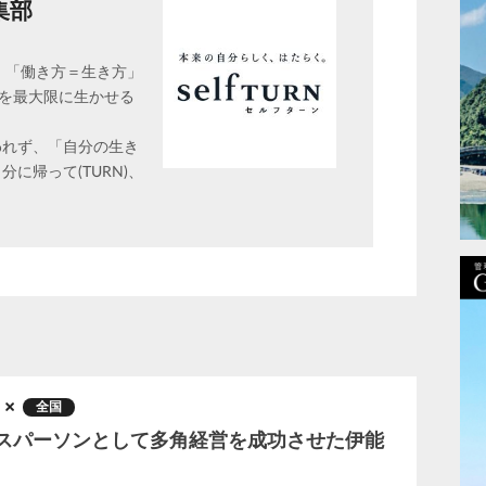
編集部
は、「働き方＝生き方」
能性を最大限に生かせる
われず、「自分の生き
に帰って(TURN)、
。
全国
スパーソンとして多角経営を成功させた伊能