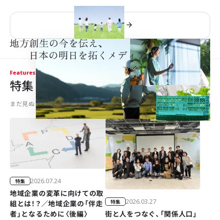
もっとみる
Features
特集
まだ見ぬ可能性を掘り下げる、地域イノベーションの最前線
2026.07.24
特集
地域企業の変革に向けての取
2026.03.27
特集
組とは！？／地域企業の「伴走
街と人をつなぐ、「関係人口」
者」となるために〈後編〉