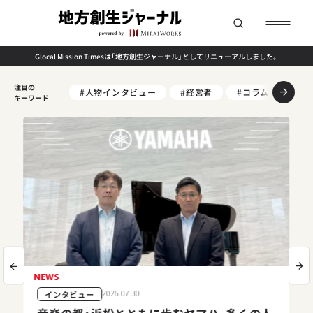
Glocal Mission Timesは「地方創生ジャーナル」としてリニューアルしました。
注目の
#人物インタビュー
#経営者
#コラム
#U/
キーワード
NEWS
インタビュー
2026.07.30
音楽の都・浜松とともに歩むヤマハ、多くの人