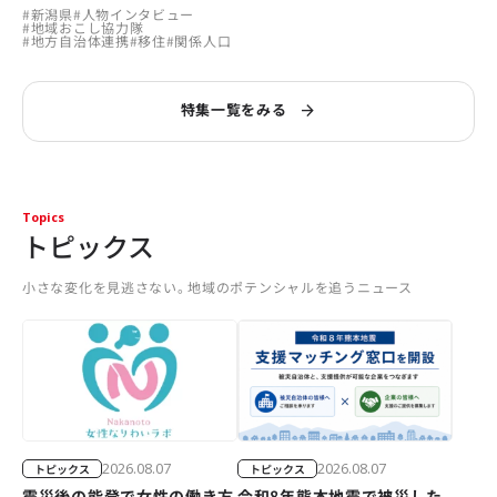
#
新潟県
#
人物インタビュー
#
地域おこし協力隊
#
地方自治体連携
#
移住
#
関係人口
特集一覧をみる
Topics
トピックス
小さな変化を見逃さない。地域のポテンシャルを追うニュース
2026.08.07
2026.08.07
トピックス
トピックス
震災後の能登で女性の働き方
令和8年熊本地震で被災した