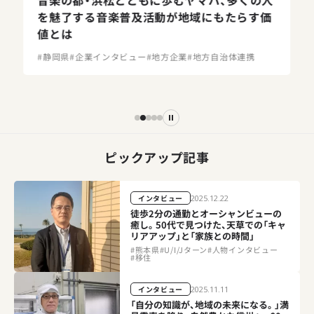
を魅了する音楽普及活動が地域にもたらす価
値とは
#
静岡県
#
企業インタビュー
#
地方企業
#
地方自治体連携
ピックアップ記事
2025.12.22
インタビュー
徒歩2分の通勤とオーシャンビューの
癒し。50代で見つけた、天草での「キャ
リアアップ」と「家族との時間」
#
熊本県
#
U/I/Jターン
#
人物インタビュー
#
移住
2025.11.11
インタビュー
「自分の知識が、地域の未来になる。」満