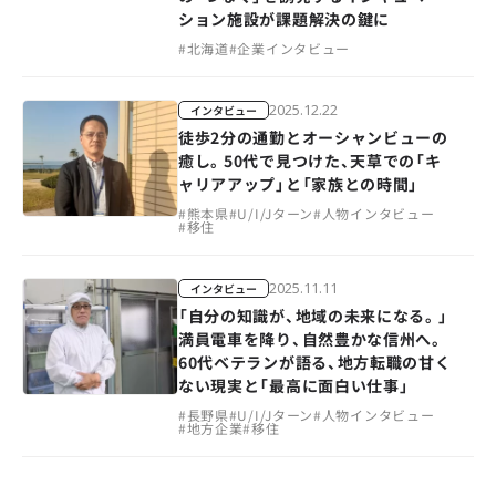
ション施設が課題解決の鍵に
#
北海道
#
企業インタビュー
2025.12.22
インタビュー
徒歩2分の通勤とオーシャンビューの
癒し。50代で見つけた、天草での「キ
ャリアアップ」と「家族との時間」
#
熊本県
#
U/I/Jターン
#
人物インタビュー
#
移住
2025.11.11
インタビュー
「自分の知識が、地域の未来になる。」
満員電車を降り、自然豊かな信州へ。
60代ベテランが語る、地方転職の甘く
ない現実と「最高に面白い仕事」
#
長野県
#
U/I/Jターン
#
人物インタビュー
#
地方企業
#
移住