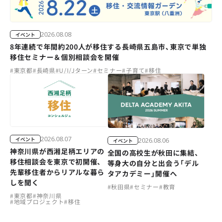
2026.08.08
イベント
8年連続で年間約200人が移住する長崎県五島市、東京で単独
移住セミナー＆個別相談会を開催
#
東京都
#
長崎県
#
U/I/Jターン
#
セミナー
#
子育て
#
移住
2026.08.07
イベント
2026.08.06
イベント
神奈川県が西湘足柄エリアの
全国の高校生が秋田に集結、
移住相談会を東京で初開催、
等身大の自分と出会う「デル
先輩移住者からリアルな暮ら
タアカデミー」開催へ
しを聞く
#
秋田県
#
セミナー
#
教育
#
東京都
#
神奈川県
#
地域プロジェクト
#
移住