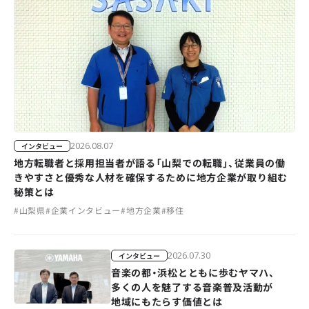
2026.08.07
インタビュー
地方転職者と採用担当者が語る「山梨での転職」、従業員の働
きやすさと優秀な人材を確保するために地方企業が取り組む
秘策とは
#
山梨県
#
企業インタビュー
#
地方企業
#
移住
2026.07.30
インタビュー
音楽の都・浜松とともに歩むヤマハ、
多くの人を魅了する音楽普及活動が
地域にもたらす価値とは