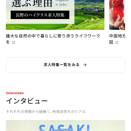
雄大な自然の中で暮らしに寄り添うライフワーク
中国地方に
を
図
求人特集一覧をみる
Interviews
インタビュー
それぞれの現場から紐解く、地域活性化のリアル