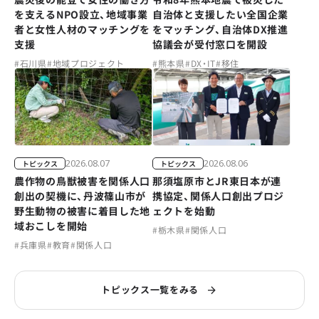
を支えるNPO設立、地域事業
自治体と支援したい全国企業
者と女性人材のマッチングを
をマッチング、自治体DX推進
支援
協議会が受付窓口を開設
#
石川県
#
地域プロジェクト
#
熊本県
#
DX・IT
#
移住
2026.08.07
2026.08.06
トピックス
トピックス
農作物の鳥獣被害を関係人口
那須塩原市とJR東日本が連
創出の契機に、丹波篠山市が
携協定、関係人口創出プロジ
野生動物の被害に着目した地
ェクトを始動
域おこしを開始
#
栃木県
#
関係人口
#
兵庫県
#
教育
#
関係人口
トピックス一覧をみる