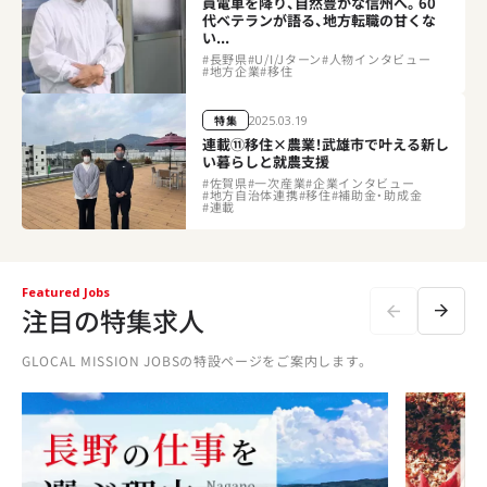
員電車を降り、自然豊かな信州へ。60
代ベテランが語る、地方転職の甘くな
い...
#
長野県
#
U/I/Jターン
#
人物インタビュー
#
地方企業
#
移住
2025.03.19
特集
連載⑪移住×農業！武雄市で叶える新し
い暮らしと就農支援
#
佐賀県
#
一次産業
#
企業インタビュー
#
地方自治体連携
#
移住
#
補助金・助成金
#
連載
Featured Jobs
注目の特集求人
GLOCAL MISSION JOBSの特設ページをご案内します。