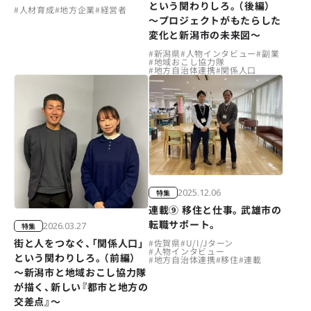
という関わりしろ。（後編）
#
人材育成
#
地方企業
#
経営者
～プロジェクトがもたらした
変化と新潟市の未来図～
#
新潟県
#
人物インタビュー
#
副業
#
地域おこし協力隊
#
地方自治体連携
#
関係人口
2025.12.06
特集
連載⑨ 移住と仕事。武雄市の
転職サポート。
2026.03.27
特集
街と人をつなぐ、「関係人口」
#
佐賀県
#
U/I/Jターン
#
人物インタビュー
という関わりしろ。（前編）
#
地方自治体連携
#
移住
#
連載
～新潟市と地域おこし協力隊
が描く、新しい『都市と地方の
交差点』～