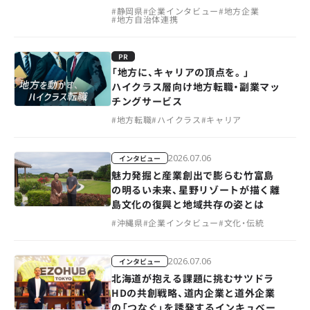
#
静岡県
#
企業インタビュー
#
地方企業
#
地方自治体連携
PR
「地方に、キャリアの頂点を。」
ハイクラス層向け地方転職・副業マッ
チングサービス
#
地方転職
#
ハイクラス
#
キャリア
2026.07.06
インタビュー
魅力発掘と産業創出で膨らむ竹富島
の明るい未来、星野リゾートが描く離
島文化の復興と地域共存の姿とは
#
沖縄県
#
企業インタビュー
#
文化・伝統
2026.07.06
インタビュー
北海道が抱える課題に挑むサツドラ
HDの共創戦略、道内企業と道外企業
の「つなぐ」を誘発するインキュベー