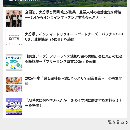
全国初。大分県と民間3社が副業・兼業人材の連携協定を締結
——9月からオンラインマッチング交流会もスタート
大分県、インディードリクルートパートナーズ、パソナ JOB H
UB と連携協定（MOU）を締結
【調査データ】フリーランス法施行後の実態と会社員との社会
保険格差〜「フリーランス白書2026」を公開
2026年度「週１副社長～週1とっとりで副業兼業～」の募集開
始！
「AI時代に何を学ぶべきか」をタイプ別に解説する無料セミナ
ーを開催！
一覧を見る