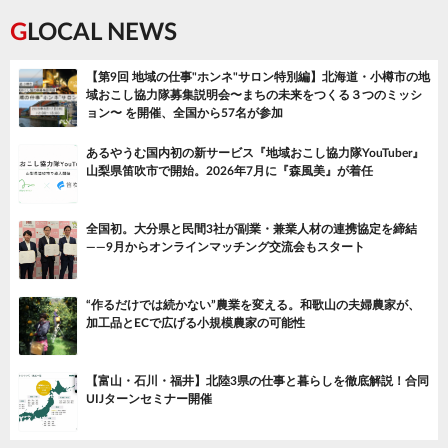
GLOCAL NEWS
【第9回 地域の仕事"ホンネ"サロン特別編】北海道・小樽市の地
域おこし協力隊募集説明会〜まちの未来をつくる３つのミッシ
ョン〜 を開催、全国から57名が参加
あるやうむ国内初の新サービス『地域おこし協力隊YouTuber』
山梨県笛吹市で開始。2026年7月に『森風美』が着任
全国初。大分県と民間3社が副業・兼業人材の連携協定を締結
——9月からオンラインマッチング交流会もスタート
“作るだけでは続かない”農業を変える。和歌山の夫婦農家が、
加工品とECで広げる小規模農家の可能性
【富山・石川・福井】北陸3県の仕事と暮らしを徹底解説！合同
UIJターンセミナー開催