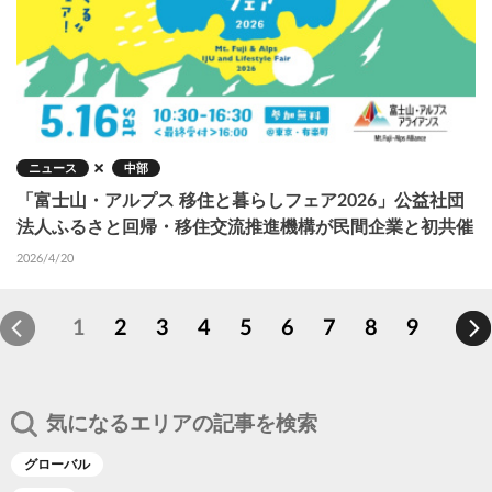
ニュース
中部
「富士山・アルプス 移住と暮らしフェア2026」公益社団
法人ふるさと回帰・移住交流推進機構が民間企業と初共催
2026/4/20
カ
1
P
2
P
3
P
4
P
5
P
6
P
7
P
8
P
9
ペ
レ
a
a
a
a
a
a
a
a
ー
ン
g
g
g
g
g
g
g
g
ジ
ト
e
e
e
e
e
e
e
e
送
り
ペ
気になるエリアの記事を検索
ー
ジ
グローバル