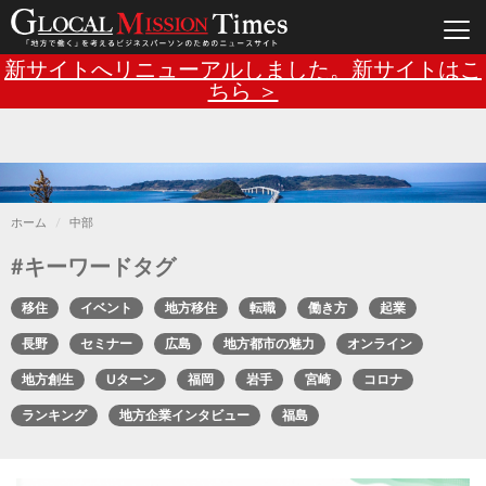
Main
メ
新サイトへリニューアルしました。新サイトはこ
イ
ン
ちら ＞
navigation
コ
ン
テ
ン
ツ
に
移
動
ホーム
中部
#キーワードタグ
移住
イベント
地方移住
転職
働き方
起業
長野
セミナー
広島
地方都市の魅力
オンライン
地方創生
Uターン
福岡
岩手
宮崎
コロナ
ランキング
地方企業インタビュー
福島