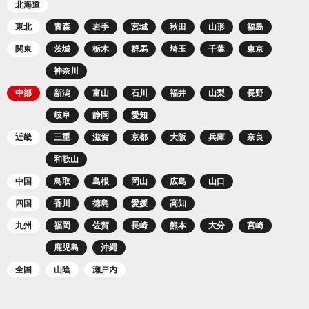
北海道
東北
青森
岩手
宮城
秋田
山形
福島
関東
茨城
栃木
群馬
埼玉
千葉
東京
神奈川
中部
新潟
富山
石川
福井
山梨
長野
岐阜
静岡
愛知
近畿
三重
滋賀
京都
大阪
兵庫
奈良
和歌山
中国
鳥取
島根
岡山
広島
山口
四国
香川
徳島
愛媛
高知
九州
福岡
佐賀
長崎
熊本
大分
宮崎
鹿児島
沖縄
全国
山陰
瀬戸内