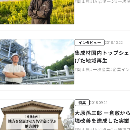
#
岡山県
#
U/I/Jターン
#
一次
インタビュー
2018.10.22
集成材国内トップシェ
げた地域再生
#
岡山県
#
一次産業
#
企業イ
特集
2018.09.21
大原孫三郎 ー倉敷か
境改善を達成した実業
#
岡山県
#
U/I/Jターン
#
地域