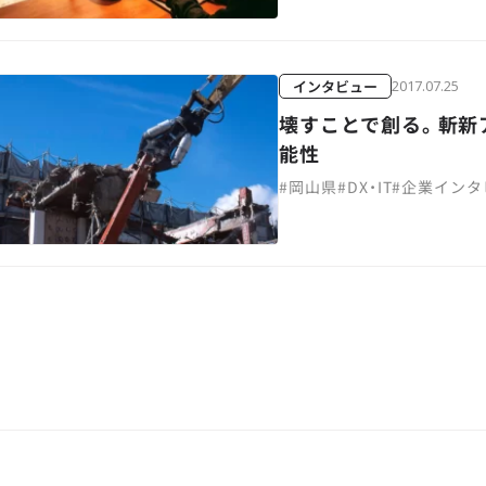
インタビュー
2017.07.25
壊すことで創る。斬新
能性
#
岡山県
#
DX・IT
#
企業インタ