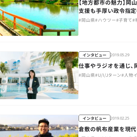
【地方都市の魅力】岡
支援も手厚い政令指定
#
岡山県
#
ハウツー
#
子育て
#
インタビュー
2019.05.29
仕事やラジオを通じ、
#
岡山県
#
U/I/Jターン
#
人物
インタビュー
2019.02.25
倉敷の帆布産業を現代