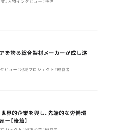
産業
#
人物インタビュー
#
移住
アを誇る総合製材メーカーが成し遂
ンタビュー
#
地域プロジェクト
#
経営者
ら世界的企業を興し、先端的な労働環
家ー【後篇】
プロジェクト
#
地方企業
#
経営者