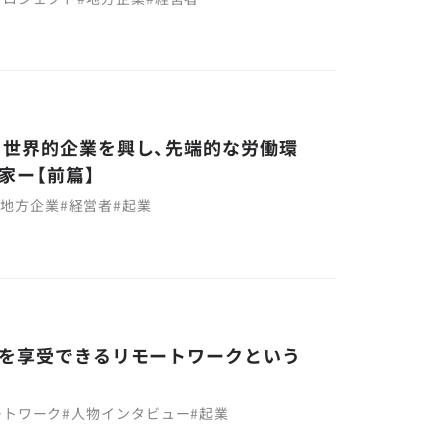
ら世界的企業を興し、先端的な労働環
家ー【前篇】
#
地方企業
#
経営者
#
起業
術を享受できるリモートワークという
ートワーク
#
人物インタビュー
#
起業