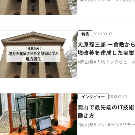
特集
2018.09.07
大原孫三郎 ー倉敷か
境改善を達成した実業
#
岡山県
#
人物インタビュー
インタビュー
2018.09.03
岡山で最先端のIT技
働き方
#
岡山県
#
U/I/Jターン
#
リモ