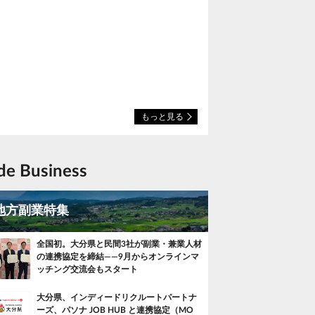
もっと見る
ide Business
地方副業特集
全国初。大分県と民間3社が副業・兼業人材
の連携協定を締結——9月からオンラインマ
ッチング交流会もスタート
大分県、インディードリクルートパートナ
ーズ、パソナ JOB HUB と連携協定（MO