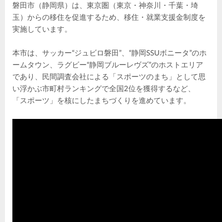
磐田市（静岡県）は、東京圏（東京・神奈川・千葉・埼
玉）からの移住を促進するため、移住・就業支援金制度を
実施しています。
本市は、サッカー“ジュビロ磐田”、“静岡SSUボニータ”のホ
ームタウン、ラグビー“静岡ブルーレヴズ”のホストエリア
であり、民間調査会社による「スポーツのまち」として思
い浮かぶ市町村ランキングで全国2位を獲得するなど、
「スポーツ」を核にしたまちづくりを進めています。