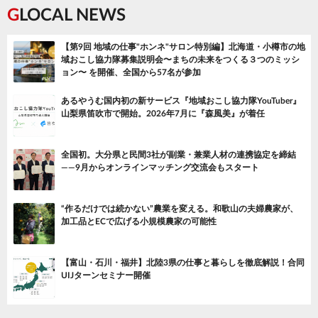
GLOCAL NEWS
【第9回 地域の仕事"ホンネ"サロン特別編】北海道・小樽市の地
域おこし協力隊募集説明会〜まちの未来をつくる３つのミッシ
ョン〜 を開催、全国から57名が参加
あるやうむ国内初の新サービス『地域おこし協力隊YouTuber』
山梨県笛吹市で開始。2026年7月に『森風美』が着任
全国初。大分県と民間3社が副業・兼業人材の連携協定を締結
——9月からオンラインマッチング交流会もスタート
“作るだけでは続かない”農業を変える。和歌山の夫婦農家が、
加工品とECで広げる小規模農家の可能性
【富山・石川・福井】北陸3県の仕事と暮らしを徹底解説！合同
UIJターンセミナー開催