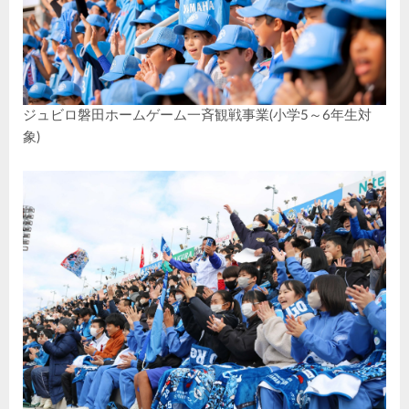
ジュビロ磐田ホームゲーム一斉観戦事業(小学5～6年生対
象)