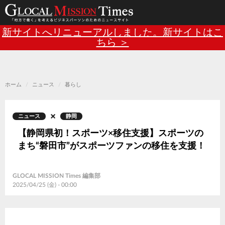
Main
メ
新サイトへリニューアルしました。新サイトはこ
イ
ン
ちら ＞
navigation
コ
ン
テ
ン
ツ
に
移
ホーム
ニュース
暮らし
動
ニュース
静岡
【静岡県初！スポーツ×移住支援】スポーツの
まち“磐田市”がスポーツファンの移住を支援！
GLOCAL MISSION Times 編集部
2025/04/25 (金) - 00:00