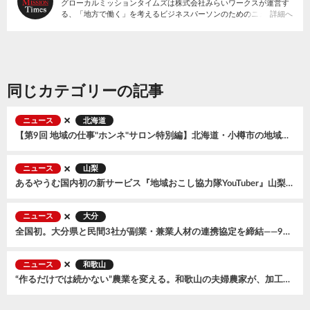
グローカルミッションタイムズは株式会社みらいワークスが運営す
る、「地方で働く」を考えるビジネスパーソンのためのニュースサ
詳細へ
イトです。
同じカテゴリーの記事
ニュース
北海道
【第9回 地域の仕事"ホンネ"サロン特別編】北海道・小樽市の地域おこし協力隊募集説明会〜まちの未来をつくる３つのミッション〜 を開催、全国から57名が参加
ニュース
山梨
あるやうむ国内初の新サービス『地域おこし協力隊YouTuber』山梨県笛吹市で開始。2026年7月に『森風美』が着任
ニュース
大分
全国初。大分県と民間3社が副業・兼業人材の連携協定を締結——9月からオンラインマッチング交流会もスタート
ニュース
和歌山
“作るだけでは続かない”農業を変える。和歌山の夫婦農家が、加工品とECで広げる小規模農家の可能性