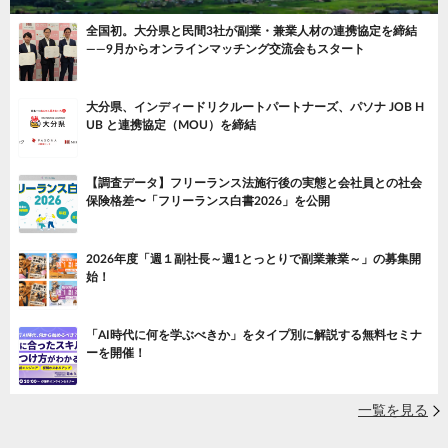
全国初。大分県と民間3社が副業・兼業人材の連携協定を締結
——9月からオンラインマッチング交流会もスタート
大分県、インディードリクルートパートナーズ、パソナ JOB H
UB と連携協定（MOU）を締結
【調査データ】フリーランス法施行後の実態と会社員との社会
保険格差〜「フリーランス白書2026」を公開
2026年度「週１副社長～週1とっとりで副業兼業～」の募集開
始！
「AI時代に何を学ぶべきか」をタイプ別に解説する無料セミナ
ーを開催！
一覧を見る