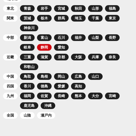
東北
青森
岩手
宮城
秋田
山形
福島
関東
茨城
栃木
群馬
埼玉
千葉
東京
神奈川
中部
新潟
富山
石川
福井
山梨
長野
岐阜
静岡
愛知
近畿
三重
滋賀
京都
大阪
兵庫
奈良
和歌山
中国
鳥取
島根
岡山
広島
山口
四国
香川
徳島
愛媛
高知
九州
福岡
佐賀
長崎
熊本
大分
宮崎
鹿児島
沖縄
全国
山陰
瀬戸内