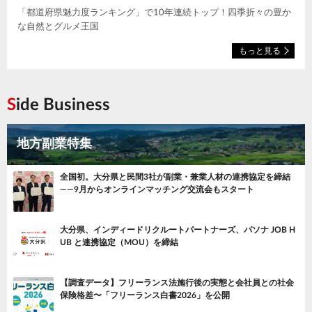
「都道府県魅力度ランキング」で10年連続トップ！四季折々の豊か
な自然とグルメ王国
もっと見る
Side Business
地方副業特集
全国初。大分県と民間3社が副業・兼業人材の連携協定を締結
——9月からオンラインマッチング交流会もスタート
大分県、インディードリクルートパートナーズ、パソナ JOB H
UB と連携協定（MOU）を締結
【調査データ】フリーランス法施行後の実態と会社員との社会
保険格差〜「フリーランス白書2026」を公開