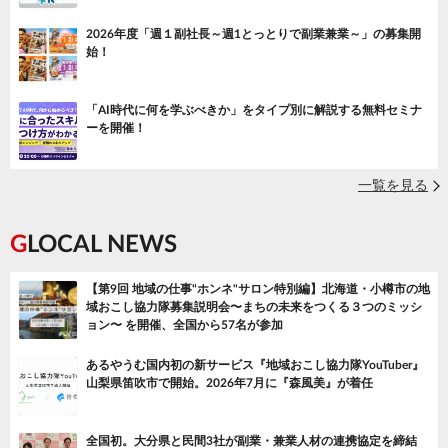
2026年度「週１副社長～週1とっとりで副業兼業～」の募集開
始！
「AI時代に何を学ぶべきか」をタイプ別に解説する無料セミナ
ーを開催！
一覧を見る
GLOCAL NEWS
【第9回 地域の仕事"ホンネ"サロン特別編】北海道・小樽市の地
域おこし協力隊募集説明会〜まちの未来をつくる３つのミッシ
ョン〜 を開催、全国から57名が参加
あるやうむ国内初の新サービス『地域おこし協力隊YouTuber』
山梨県笛吹市で開始。2026年7月に『森風美』が着任
全国初。大分県と民間3社が副業・兼業人材の連携協定を締結