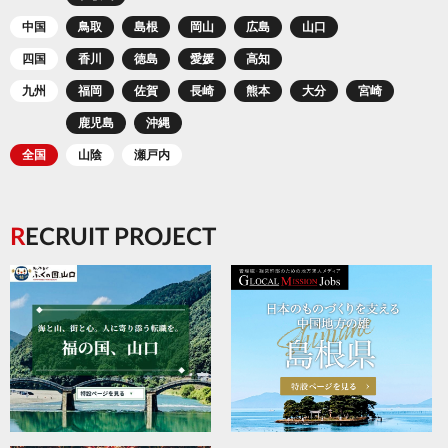
中国
鳥取
島根
岡山
広島
山口
四国
香川
徳島
愛媛
高知
九州
福岡
佐賀
長崎
熊本
大分
宮崎
鹿児島
沖縄
全国
山陰
瀬戸内
RECRUIT PROJECT