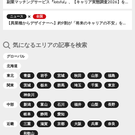
副業マッチングサービス『lotsful』、【キャリア実態調査2026】を実施会社員の75％がキャリアに“もやもや”、副業が“心の安定剤”に
ニュース
全国
【異業種からデザイナーへ】約9割が「将来のキャリアの不安」を感じると回答！リスキリングで得たい“実務スキル”と求められる“就職支援”の実態とは
気になるエリアの記事を検索
グローバル
北海道
東北
青森
岩手
宮城
秋田
山形
福島
関東
茨城
栃木
群馬
埼玉
千葉
東京
神奈川
中部
新潟
富山
石川
福井
山梨
長野
岐阜
静岡
愛知
近畿
三重
滋賀
京都
大阪
兵庫
奈良
和歌山