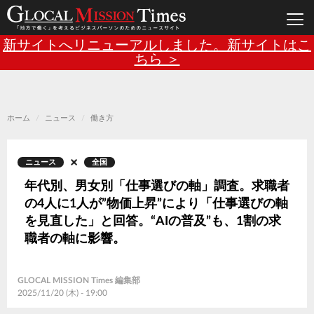
Main
メ
新サイトへリニューアルしました。新サイトはこ
イ
ン
ちら ＞
navigation
コ
ン
テ
ン
ツ
に
移
ホーム
ニュース
働き方
動
ニュース
全国
年代別、男女別「仕事選びの軸」調査。求職者
の4人に1人が”物価上昇”により「仕事選びの軸
を見直した」と回答。“AIの普及”も、1割の求
職者の軸に影響。
GLOCAL MISSION Times 編集部
2025/11/20 (木) - 19:00