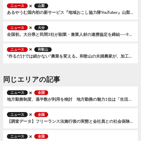
ニュース
山梨
あるやうむ国内初の新サービス『地域おこし協力隊YouTuber』山梨県笛吹市で開始。2026年7月に『森風美』が着任
ニュース
大分
全国初。大分県と民間3社が副業・兼業人材の連携協定を締結——9月からオンラインマッチング交流会もスタート
ニュース
和歌山
“作るだけでは続かない”農業を変える。和歌山の夫婦農家が、加工品とECで広げる小規模農家の可能性
同じエリアの記事
ニュース
全国
地方勤務制度、過半数が利用を検討 地方勤務の魅力1位は「生活コスト」、不安1位は「給与水準」
ニュース
全国
【調査データ】フリーランス法施行後の実態と会社員との社会保険格差〜「フリーランス白書2026」を公開
ニュース
全国