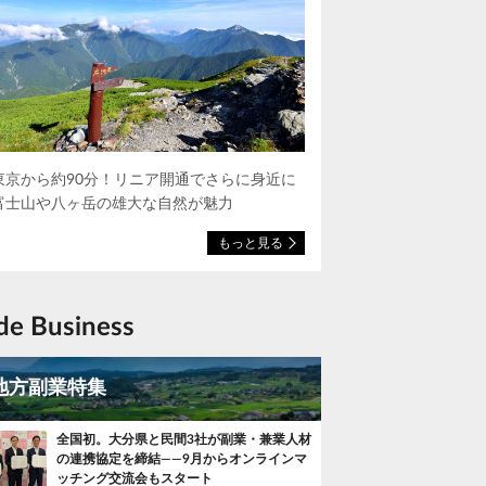
東京から約90分！リニア開通でさらに身近に
富士山や八ヶ岳の雄大な自然が魅力
もっと見る
ide Business
地方副業特集
全国初。大分県と民間3社が副業・兼業人材
の連携協定を締結——9月からオンラインマ
ッチング交流会もスタート