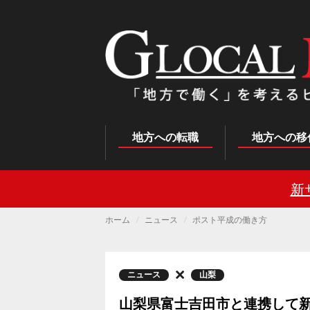
メ
イ
ン
コ
ン
テ
ン
ツ
に
移
動
Main
地方への転職
地方への移
navigation
新
ホーム
ニュース
ポスト平成の働き方
ニュース
山梨
山梨県富士吉田市と連携して