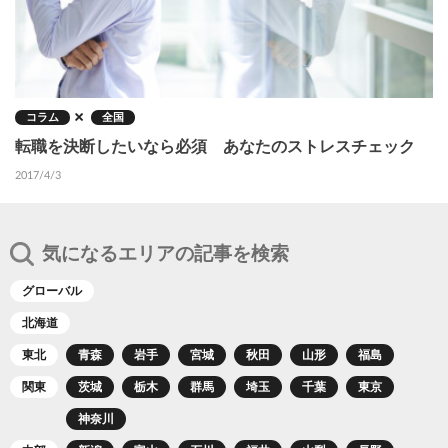
コラム
全国
転職を決断したいなら必須 あなたのストレスチェック
2017/4/3
気になるエリアの記事を検索
グローバル
北海道
東北
青森
岩手
宮城
秋田
山形
福島
関東
茨城
栃木
群馬
埼玉
千葉
東京
神奈川