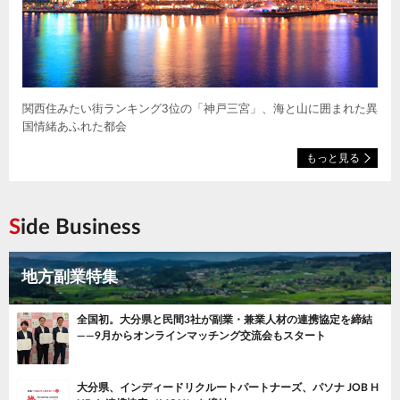
関西住みたい街ランキング3位の「神戸三宮」、海と山に囲まれた異
国情緒あふれた都会
もっと見る
Side Business
地方副業特集
全国初。大分県と民間3社が副業・兼業人材の連携協定を締結
——9月からオンラインマッチング交流会もスタート
大分県、インディードリクルートパートナーズ、パソナ JOB H