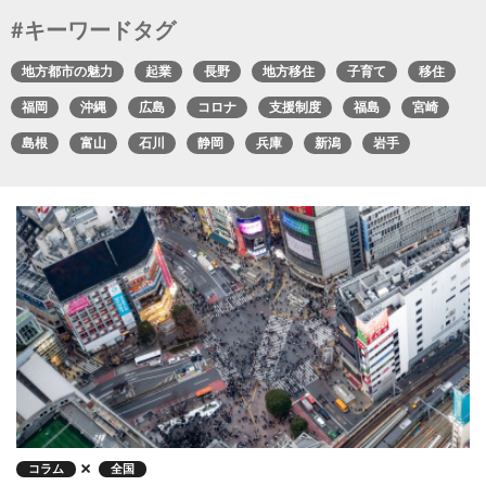
#キーワードタグ
地方都市の魅力
起業
長野
地方移住
子育て
移住
福岡
沖縄
広島
コロナ
支援制度
福島
宮崎
島根
富山
石川
静岡
兵庫
新潟
岩手
コラム
全国