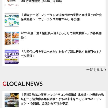
UB と連携協定（MOU）を締結
【調査データ】フリーランス法施行後の実態と会社員との社会
保険格差〜「フリーランス白書2026」を公開
2026年度「週１副社長～週1とっとりで副業兼業～」の募集開
始！
「AI時代に何を学ぶべきか」をタイプ別に解説する無料セミナ
ーを開催！
一覧を見る
GLOCAL NEWS
【第9回 地域の仕事"ホンネ"サロン特別編】北海道・小樽市の地
域おこし協力隊募集説明会〜まちの未来をつくる３つのミッシ
ョン〜 を開催、全国から57名が参加