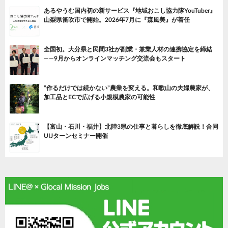
あるやうむ国内初の新サービス『地域おこし協力隊YouTuber』
山梨県笛吹市で開始。2026年7月に『森風美』が着任
全国初。大分県と民間3社が副業・兼業人材の連携協定を締結
——9月からオンラインマッチング交流会もスタート
“作るだけでは続かない”農業を変える。和歌山の夫婦農家が、
加工品とECで広げる小規模農家の可能性
【富山・石川・福井】北陸3県の仕事と暮らしを徹底解説！合同
UIJターンセミナー開催