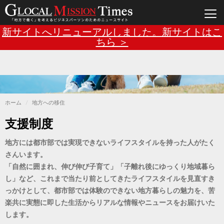
Main
メ
新サイトへリニューアルしました。新サイトはこ
イ
ン
ちら ＞
navigation
コ
ン
テ
ン
ツ
に
移
動
ホーム
地方への移住
支援制度
地方には都市部では実現できないライフスタイルを持った人がたく
さんいます。
「自然に囲まれ、伸び伸び子育て」「子離れ後にゆっくり地域暮ら
し」など、これまで当たり前としてきたライフスタイルを見直すき
っかけとして、都市部では体験のできない地方暮らしの魅力を、苦
楽共に実態に即した生活からリアルな情報やニュースをお届けいた
します。