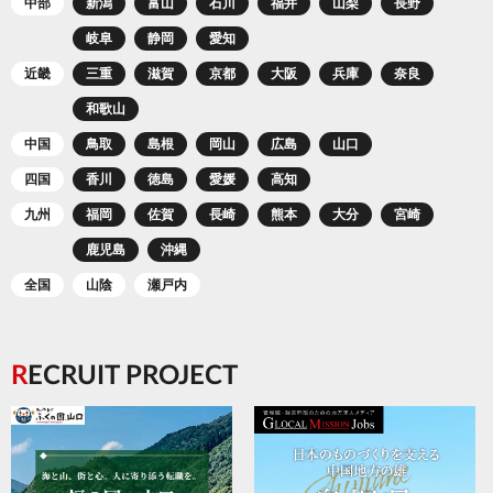
中部
新潟
富山
石川
福井
山梨
長野
岐阜
静岡
愛知
近畿
三重
滋賀
京都
大阪
兵庫
奈良
和歌山
中国
鳥取
島根
岡山
広島
山口
四国
香川
徳島
愛媛
高知
九州
福岡
佐賀
長崎
熊本
大分
宮崎
鹿児島
沖縄
全国
山陰
瀬戸内
RECRUIT PROJECT