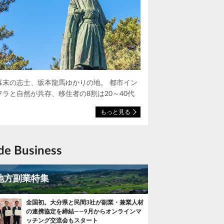
幕末の志士、坂本龍馬ゆかりの地。 都市イン
フラと自然が共存、移住者の8割は20～40代
もっと見る
ide Business
地方副業特集
全国初。大分県と民間3社が副業・兼業人材
の連携協定を締結——9月からオンラインマ
ッチング交流会もスタート