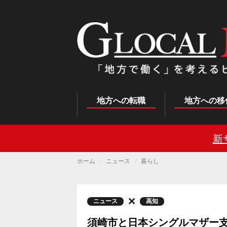
メ
イ
ン
コ
ン
テ
ン
ツ
に
移
動
Main
地方への転職
地方への移
navigation
新
ホーム
ニュース
暮らし
ニュース
高知
須崎市と日本シングルマザー