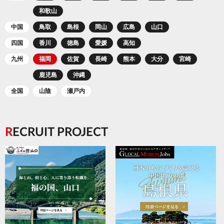
和歌山
中国
鳥取
島根
岡山
広島
山口
四国
香川
徳島
愛媛
高知
九州
福岡
佐賀
長崎
熊本
大分
宮崎
鹿児島
沖縄
全国
山陰
瀬戸内
RECRUIT PROJECT