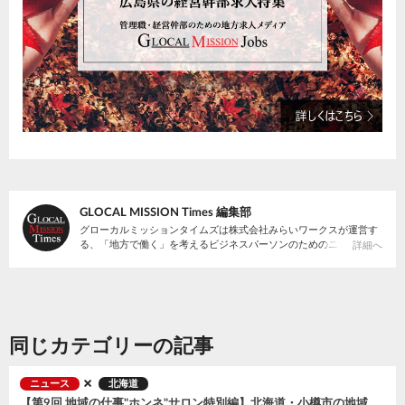
GLOCAL MISSION Times 編集部
グローカルミッションタイムズは株式会社みらいワークスが運営す
る、「地方で働く」を考えるビジネスパーソンのためのニュースサ
詳細へ
イトです。
同じカテゴリーの記事
ニュース
北海道
【第9回 地域の仕事"ホンネ"サロン特別編】北海道・小樽市の地域おこし協力隊募集説明会〜まちの未来をつくる３つのミッション〜 を開催、全国から57名が参加