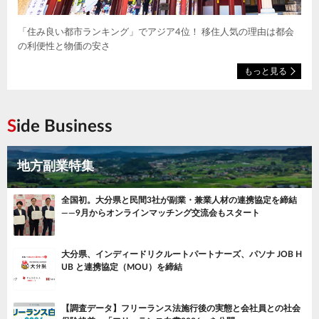
「住み良い都市ランキング」でアジア4位！ 移住人気の理由は都会
の利便性と物価の安さ
もっと見る
Side Business
地方副業特集
全国初。大分県と民間3社が副業・兼業人材の連携協定を締結
——9月からオンラインマッチング交流会もスタート
大分県、インディードリクルートパートナーズ、パソナ JOB H
UB と連携協定（MOU）を締結
【調査データ】フリーランス法施行後の実態と会社員との社会