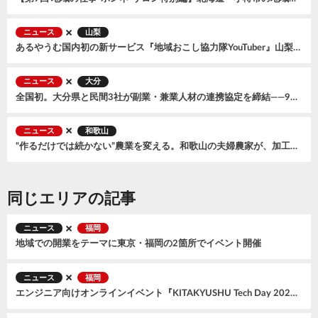
ニュース
山梨
あるやうむ国内初の新サービス『地域おこし協力隊YouTuber』山梨県笛吹市で開始。2026年7月に『森風美』が着任
ニュース
大分
全国初。大分県と民間3社が副業・兼業人材の連携協定を締結——9月からオンラインマッチング交流会もスタート
ニュース
和歌山
“作るだけでは続かない”農業を変える。和歌山の夫婦農家が、加工品とECで広げる小規模農家の可能性
同じエリアの記事
ニュース
福岡
地域での開業をテーマに東京・福岡の2箇所でイベント開催
ニュース
福岡
エンジニア向けオンラインイベント『KITAKYUSHU Tech Day 2025 #Day1』