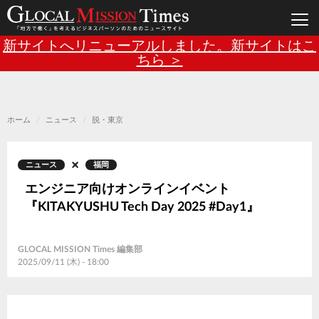
Main
メ
新サイトへリニューアルしました。新サイトはこ
イ
ン
ちら ＞
navigation
コ
ン
テ
ン
ツ
に
移
ホーム
ニュース
脱・東京
動
ニュース
福岡
エンジニア向けオンラインイベント
『KITAKYUSHU Tech Day 2025 #Day1』
GLOCAL MISSION Times 編集部
2025/09/11 (木) - 18:00