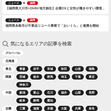
ニュース
福岡
【福岡県大川市×DMM 地方創生】企業DXと女性が働きやすい環境づくりを促進する「デジタル伴走支援プログラム」を実施！
ニュース
福岡
福岡県糸島市が不要品リユース事業で「おいくら」と連携を開始
気になるエリアの記事を検索
グローバル
北海道
東北
青森
岩手
宮城
秋田
山形
福島
関東
茨城
栃木
群馬
埼玉
千葉
東京
神奈川
中部
新潟
富山
石川
福井
山梨
長野
岐阜
静岡
愛知
近畿
三重
滋賀
京都
大阪
兵庫
奈良