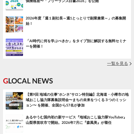
保険格差〜「フリーランス白書2026」を公開
2026年度「週１副社長～週1とっとりで副業兼業～」の募集開
始！
「AI時代に何を学ぶべきか」をタイプ別に解説する無料セミナ
ーを開催！
一覧を見る
GLOCAL NEWS
【第9回 地域の仕事"ホンネ"サロン特別編】北海道・小樽市の地
域おこし協力隊募集説明会〜まちの未来をつくる３つのミッシ
ョン〜 を開催、全国から57名が参加
あるやうむ国内初の新サービス『地域おこし協力隊YouTuber』
山梨県笛吹市で開始。2026年7月に『森風美』が着任