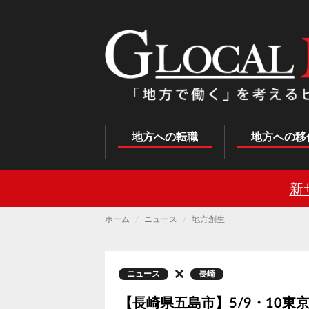
メ
イ
ン
コ
ン
テ
ン
ツ
に
移
動
Main
地方への転職
地方への移
navigation
新
ホーム
ニュース
地方創生
ニュース
長崎
【長崎県五島市】5/9・10