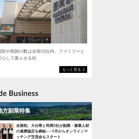
病院や医師の数は全国10位内。ファミリーと
安心して暮らせる街
もっと見る
ide Business
地方副業特集
全国初。大分県と民間3社が副業・兼業人材
の連携協定を締結——9月からオンラインマ
ッチング交流会もスタート