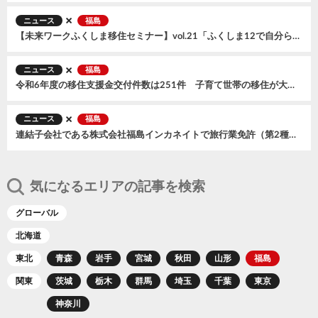
ニュース
福島
【未来ワークふくしま移住セミナー】vol.21「ふくしま12で自分らしい働き方 Before After紹介」東京にて開催！
ニュース
福島
令和6年度の移住支援金交付件数は251件 子育て世帯の移住が大幅増加
ニュース
福島
連結子会社である株式会社福島インカネイトで旅行業免許（第2種旅行業）取得のお知らせ
気になるエリアの記事を検索
グローバル
北海道
東北
青森
岩手
宮城
秋田
山形
福島
関東
茨城
栃木
群馬
埼玉
千葉
東京
神奈川