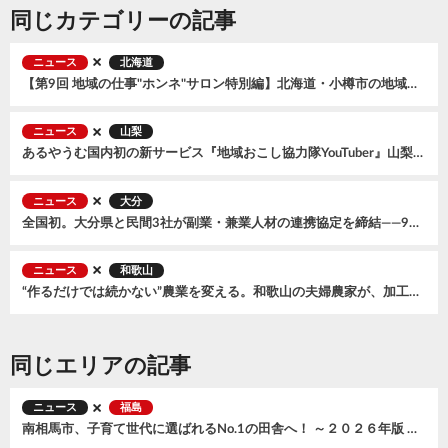
同じカテゴリーの記事
ニュース
北海道
【第9回 地域の仕事"ホンネ"サロン特別編】北海道・小樽市の地域おこし協力隊募集説明会〜まちの未来をつくる３つのミッション〜 を開催、全国から57名が参加
ニュース
山梨
あるやうむ国内初の新サービス『地域おこし協力隊YouTuber』山梨県笛吹市で開始。2026年7月に『森風美』が着任
ニュース
大分
全国初。大分県と民間3社が副業・兼業人材の連携協定を締結——9月からオンラインマッチング交流会もスタート
ニュース
和歌山
“作るだけでは続かない”農業を変える。和歌山の夫婦農家が、加工品とECで広げる小規模農家の可能性
同じエリアの記事
ニュース
福島
南相馬市、子育て世代に選ばれるNo.1の田舎へ！ ～２０２６年版 第１４回住みたい田舎ベストランキングで全国トップ～