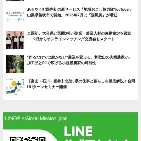
あるやうむ国内初の新サービス『地域おこし協力隊YouTuber』
山梨県笛吹市で開始。2026年7月に『森風美』が着任
全国初。大分県と民間3社が副業・兼業人材の連携協定を締結
——9月からオンラインマッチング交流会もスタート
“作るだけでは続かない”農業を変える。和歌山の夫婦農家が、
加工品とECで広げる小規模農家の可能性
【富山・石川・福井】北陸3県の仕事と暮らしを徹底解説！合同
UIJターンセミナー開催