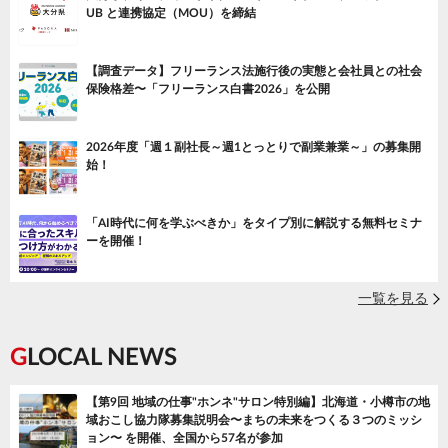
UB と連携協定（MOU）を締結
【調査データ】フリーランス法施行後の実態と会社員との社会
保険格差〜「フリーランス白書2026」を公開
2026年度「週１副社長～週1とっとりで副業兼業～」の募集開
始！
「AI時代に何を学ぶべきか」をタイプ別に解説する無料セミナ
ーを開催！
一覧を見る
GLOCAL NEWS
【第9回 地域の仕事"ホンネ"サロン特別編】北海道・小樽市の地
域おこし協力隊募集説明会〜まちの未来をつくる３つのミッシ
ョン〜 を開催、全国から57名が参加