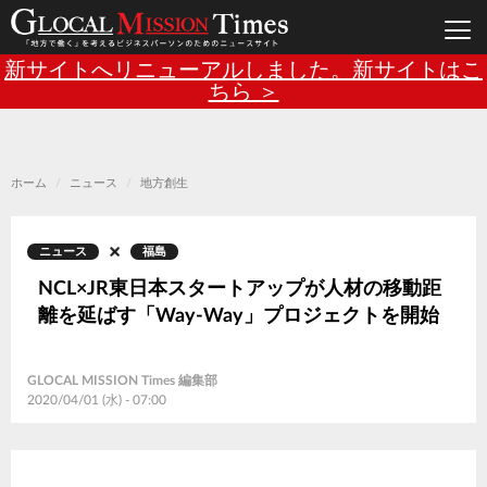
Main
メ
新サイトへリニューアルしました。新サイトはこ
イ
ン
ちら ＞
navigation
コ
ン
テ
ン
ツ
に
移
ホーム
ニュース
地方創生
動
ニュース
福島
NCL×JR東日本スタートアップが人材の移動距
離を延ばす「Way-Way」プロジェクトを開始
GLOCAL MISSION Times 編集部
2020/04/01 (水) - 07:00