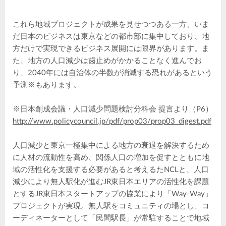
これら地域プロジェクトが成果を見せつつある一方、いま
だ日本のビジネスは東京などの都市部に集中しており、地
方だけで実現できるビジネス展開には限界があります。ま
た、地方の人口減少は歯止めがかかることなく進んでお
り、2040年には自治体の半数が消滅する恐れがあるという
予測※もあります。
※日本創成会議・人口減少問題検討分科会 提言より（P6）
http://www.policycouncil.jp/pdf/prop03/prop03_digest.pdf
人口減少と東京一極集中による地方の衰退を解決するため
に人材の流動性を高め、関係人口の増加を促すとともに地
域の活性化を支援する必要があると考えるたNCLと、人口
減少により無人駅化が進むJR東日本エリアの活性化を課題
とするJR東日本スタートアップの協業により「Way-Way」
プロジェクトが実現。無人駅をコミュニティの場とし、コ
ーディネーターとして「民間駅長」が常駐することで地域