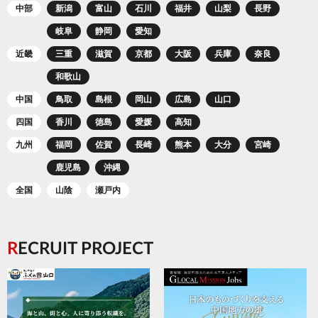
中部
新潟
富山
石川
福井
山梨
長野
岐阜
静岡
愛知
近畿
三重
滋賀
京都
大阪
兵庫
奈良
和歌山
中国
鳥取
島根
岡山
広島
山口
四国
香川
徳島
愛媛
高知
九州
福岡
佐賀
長崎
熊本
大分
宮崎
鹿児島
沖縄
全国
山陰
瀬戸内
RECRUIT PROJECT