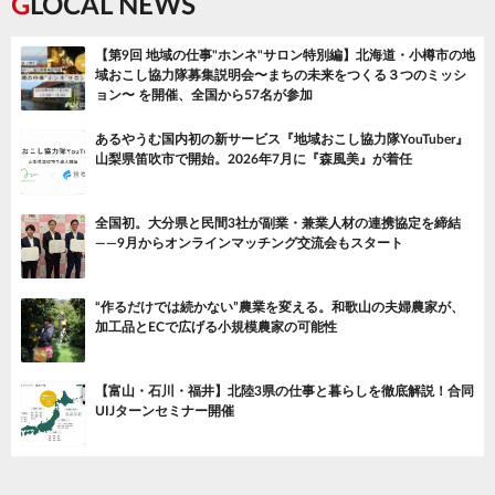
GLOCAL NEWS
【第9回 地域の仕事"ホンネ"サロン特別編】北海道・小樽市の地
域おこし協力隊募集説明会〜まちの未来をつくる３つのミッシ
ョン〜 を開催、全国から57名が参加
あるやうむ国内初の新サービス『地域おこし協力隊YouTuber』
山梨県笛吹市で開始。2026年7月に『森風美』が着任
全国初。大分県と民間3社が副業・兼業人材の連携協定を締結
——9月からオンラインマッチング交流会もスタート
“作るだけでは続かない”農業を変える。和歌山の夫婦農家が、
加工品とECで広げる小規模農家の可能性
【富山・石川・福井】北陸3県の仕事と暮らしを徹底解説！合同
UIJターンセミナー開催