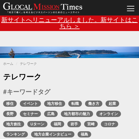
Main
メ
新サイトへリニューアルしました。新サイトはこ
イ
ン
ちら ＞
navigation
コ
ン
テ
ン
ツ
に
移
動
ホーム
テレワーク
テレワーク
#キーワードタグ
移住
イベント
地方移住
転職
働き方
起業
長野
セミナー
広島
地方都市の魅力
オンライン
地方創生
Uターン
福岡
岩手
宮崎
コロナ
ランキング
地方企業インタビュー
福島