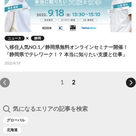
ニュース
静岡
＼移住人気NO.1／静岡県無料オンラインセミナー開催！
「静岡県でテレワーク！？ 本当に知りたい支援と仕事」
2022/8/19
カ
1
P
2
ペ
レ
a
ー
ン
g
ジ
ト
e
送
り
ペ
気になるエリアの記事を検索
ー
ジ
グローバル
北海道