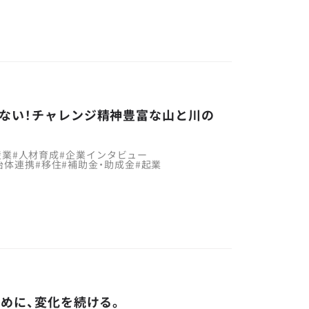
ない！チャレンジ精神豊富な山と川の
産業
#
人材育成
#
企業インタビュー
治体連携
#
移住
#
補助金・助成金
#
起業
ために、変化を続ける。