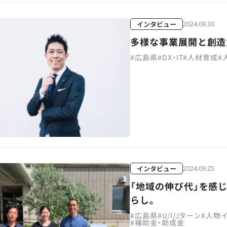
インタビュー
2024.09.30
多様な事業展開と創造
#
広島県
#
DX・IT
#
人材育成
#
インタビュー
2024.09.25
「地域の伸び代」を感
らし。
#
広島県
#
U/I/Jターン
#
人物
#
補助金・助成金