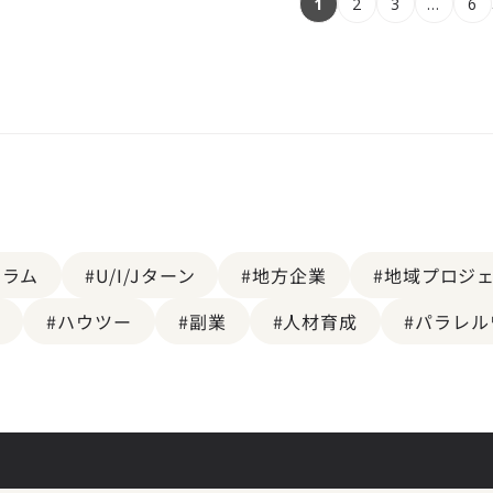
1
2
3
…
6
コラム
#U/I/Jターン
#地方企業
#地域プロジ
携
#ハウツー
#副業
#人材育成
#パラレル