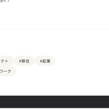
次へ
ェクト
#移住
#起業
ワーク