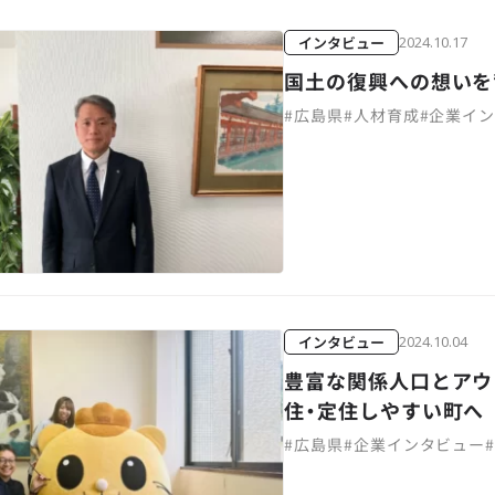
インタビュー
2024.10.17
国土の復興への想いを
#
広島県
#
人材育成
#
企業イ
インタビュー
2024.10.04
豊富な関係人口とアウ
住・定住しやすい町へ
#
広島県
#
企業インタビュー