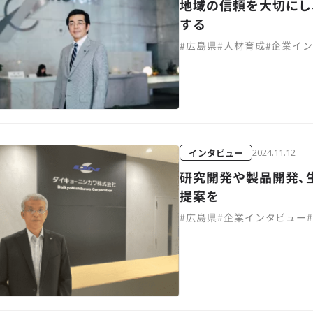
地域の信頼を大切にし
する
#
広島県
#
人材育成
#
企業イ
インタビュー
2024.11.12
研究開発や製品開発、
提案を
#
広島県
#
企業インタビュー