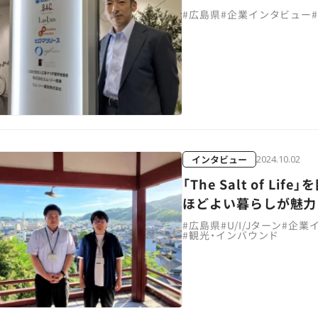
#
広島県
#
企業インタビュー
インタビュー
2024.10.02
「The Salt of 
ほどよい暮らしが魅力
#
広島県
#
U/I/Jターン
#
企業
#
観光・インバウンド