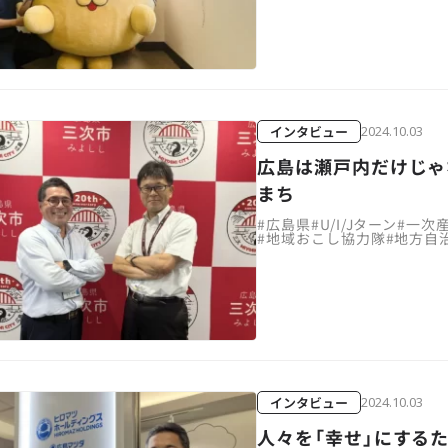
インタビュー
2024.10.03
広島は瀬戸内だけじゃ
まち
#
広島県
#
U/I/Jターン
#
一次
#
地域おこし協力隊
#
地方自
インタビュー
2024.10.03
人々を「幸せ」にする