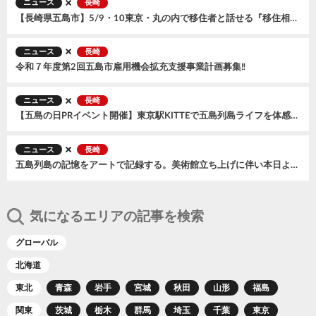
ニュース
長崎
【長崎県五島市】5/9・10東京・丸の内で移住者と話せる『移住相談会』を開催！5/10『五島の日』PRイベントも同時開催
ニュース
長崎
令和７年度第2回五島市雇用機会拡充支援事業計画募集‼
ニュース
長崎
【五島の日PRイベント開催】東京駅KITTEで五島列島ライフを体感！島の暮らしをイメージしてみよう＃5月10日は五島の日
ニュース
長崎
五島列島の記憶をアートで記録する。美術館立ち上げに伴い本日よりクラウドファンディングを開始。
気になるエリアの記事を検索
グローバル
北海道
東北
青森
岩手
宮城
秋田
山形
福島
関東
茨城
栃木
群馬
埼玉
千葉
東京