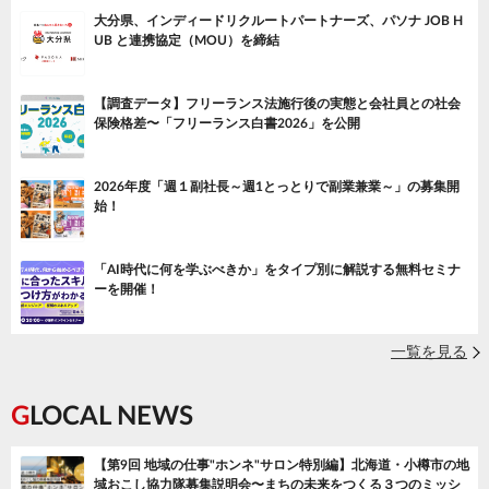
大分県、インディードリクルートパートナーズ、パソナ JOB H
UB と連携協定（MOU）を締結
【調査データ】フリーランス法施行後の実態と会社員との社会
保険格差〜「フリーランス白書2026」を公開
2026年度「週１副社長～週1とっとりで副業兼業～」の募集開
始！
「AI時代に何を学ぶべきか」をタイプ別に解説する無料セミナ
ーを開催！
一覧を見る
GLOCAL NEWS
【第9回 地域の仕事"ホンネ"サロン特別編】北海道・小樽市の地
域おこし協力隊募集説明会〜まちの未来をつくる３つのミッシ