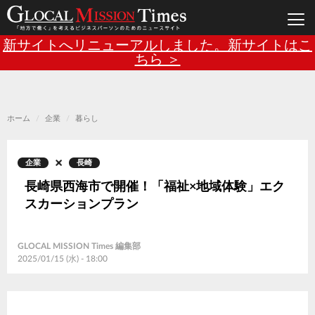
Main
メ
新サイトへリニューアルしました。新サイトはこ
イ
ン
ちら ＞
navigation
コ
ン
テ
ン
ツ
に
移
ホーム
企業
暮らし
動
企業
長崎
長崎県西海市で開催！「福祉×地域体験」エク
スカーションプラン
GLOCAL MISSION Times 編集部
2025/01/15 (水) - 18:00