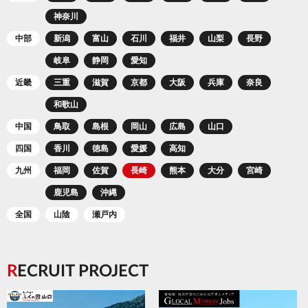
神奈川
中部
新潟
富山
石川
福井
山梨
長野
岐阜
静岡
愛知
近畿
三重
滋賀
京都
大阪
兵庫
奈良
和歌山
中国
鳥取
島根
岡山
広島
山口
四国
香川
徳島
愛媛
高知
九州
福岡
佐賀
長崎
熊本
大分
宮崎
鹿児島
沖縄
全国
山陰
瀬戸内
RECRUIT PROJECT