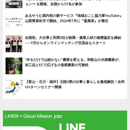
ョン〜 を開催、全国から57名が参加
あるやうむ国内初の新サービス『地域おこし協力隊YouTuber』
山梨県笛吹市で開始。2026年7月に『森風美』が着任
全国初。大分県と民間3社が副業・兼業人材の連携協定を締結
——9月からオンラインマッチング交流会もスタート
“作るだけでは続かない”農業を変える。和歌山の夫婦農家が、
加工品とECで広げる小規模農家の可能性
【富山・石川・福井】北陸3県の仕事と暮らしを徹底解説！合同
UIJターンセミナー開催