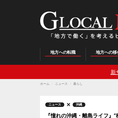
メ
イ
ン
コ
ン
テ
ン
ツ
に
移
動
Main
地方への転職
地方への移
navigation
新
ホーム
ニュース
暮らし
ニュース
沖縄
『憧れの沖縄・離島ライフ』“