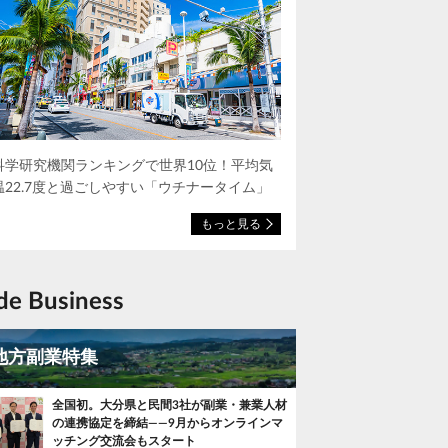
科学研究機関ランキングで世界10位！平均気
温22.7度と過ごしやすい「ウチナータイム」
もっと見る
ide Business
地方副業特集
全国初。大分県と民間3社が副業・兼業人材
の連携協定を締結——9月からオンラインマ
ッチング交流会もスタート