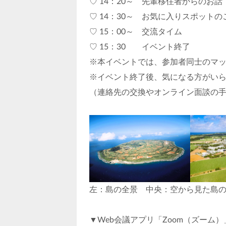
♡ 14：20～ 先輩移住者からのお
♡ 14：30～ お気に入りスポット
♡ 15：00～ 交流タイム
♡ 15：30 イベント終了
※本イベントでは、参加者同士のマ
※イベント終了後、気になる方がい
（連絡先の交換やオンライン面談の
左：島の全景 中央：空から見た島
▼Web会議アプリ「Zoom（ズーム