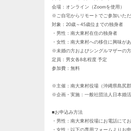
会場：オンライン（Zoomを使用）
※ご自宅からリモートでご参加いた
対象：20歳～45歳位までの独身者
・男性：南大東村在住の独身者
・女性：南大東村への移住に興味が
※未婚の方およびシングルマザーの
定員：男女各8名程度 予定
参加費：無料
※主催：南大東村役場（沖縄県島尻郡
※企画・実施：一般社団法人日本婚
■お申込み方法
・男性：南大東村役場にお電話にて
・女性：以下の専用フォームよりお