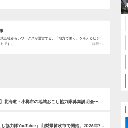
集部
株式会社みらいワークスが運営する、「地方で働く」を考えるビジ
イトです。
詳細へ
【第9回 地域の仕事"ホンネ"サロン特別編】北海道・小樽市の地域おこし協力隊募集説明会〜まちの未来をつくる３つのミッション〜 を開催、全国から57名が参加
あるやうむ国内初の新サービス『地域おこし協力隊YouTuber』山梨県笛吹市で開始。2026年7月に『森風美』が着任