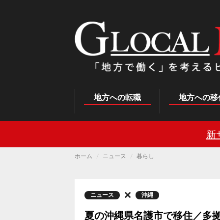
メ
イ
ン
コ
ン
テ
ン
ツ
に
移
動
Main
地方への転職
地方への移
navigation
新
ホーム
ニュース
暮らし
ニュース
沖縄
夏の沖縄県名護市で移住／多拠