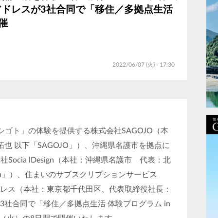
式会社アドレスが3社合同で「移住／多拠点生活
催
2022/06/07 (火) - 17:30
ゴト」の体験を提供する株式会社SAGOJO（本
拓也 以下「SAGOJO」）、沖縄県名護市を拠点に
cia lDesign（本社：沖縄県名護市 代表：北
esign」）、住まいのサブスクリプションサービス
アドレス（本社：東京都千代田区、代表取締役社長：
、3社合同で「移住／多拠点生活 体験プログラム in