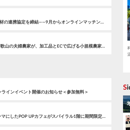
全国初。大分県と民間3社が副業・兼業人材の連携協定を締結——9月からオンラインマッチング交流会もスタート
“作るだけでは続かない”農業を変える。和歌山の夫婦農家が、加工品とECで広げる小規模農家の可能性
S
オンラインイベント開催のお知らせ＜参加無料＞
沖縄発「コーヒーとチョコレート」をテーマにしたPOP UPカフェがスパイラル1階に期間限定オープン。沖縄県産コーヒーの飲み比べ体験や、サトウキビにこだわったチョコレート、やちむん、ローカル誌の販売も。