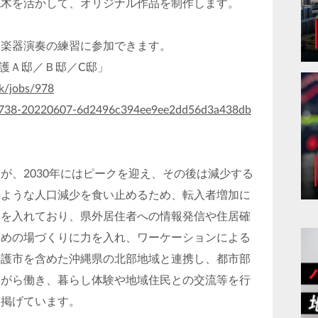
を活かして、オリジナル作品を制作します。
器演奏の練習に参加できます。
名護Ａ邸／Ｂ邸／C邸」
nk/jobs/978
=d17738-20220607-6d2496c394ee9ee2dd56d3a438db
が、2030年にはピークを迎え、その後は減少する
のような人口減少を食い止めるため、転入者増加に
力を入れており、県外居住者への情報発信や住居確
ための場づくりに力を入れ、ワーケーションによる
名護市を含めた沖縄県の北部地域と連携し、都市部
ながら働き、暮らし体験や地域住民との交流等を行
て掲げています。