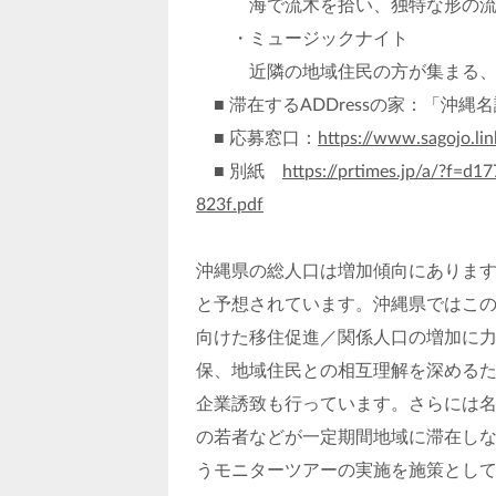
海で流木を拾い、独特な形の流木
・ミュージックナイト
近隣の地域住民の方が集まる、楽
■ 滞在するADDressの家：「沖縄
■ 応募窓口：
https://www.sagojo.li
■ 別紙
https://prtimes.jp/a/?f
823f.pdf
沖縄県の総人口は増加傾向にあります
と予想されています。沖縄県ではこ
向けた移住促進／関係人口の増加に
保、地域住民との相互理解を深める
企業誘致も行っています。さらには
の若者などが一定期間地域に滞在し
うモニターツアーの実施を施策とし