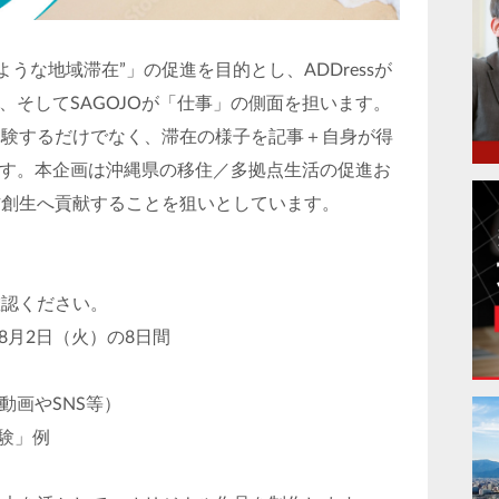
うな地域滞在”」の促進を目的とし、ADDressが
体験」を、そしてSAGOJOが「仕事」の側面を担います。
体験するだけでなく、滞在の様子を記事＋自身が得
ます。本企画は沖縄県の移住／多拠点生活の促進お
方創生へ貢献することを狙いとしています。
確認ください。
～8月2日（火）の8日間
動画やSNS等）
体験」例