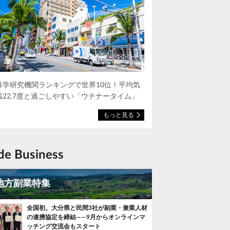
科学研究機関ランキングで世界10位！平均気
温22.7度と過ごしやすい「ウチナータイム」
もっと見る
ide Business
地方副業特集
全国初。大分県と民間3社が副業・兼業人材
の連携協定を締結——9月からオンラインマ
ッチング交流会もスタート