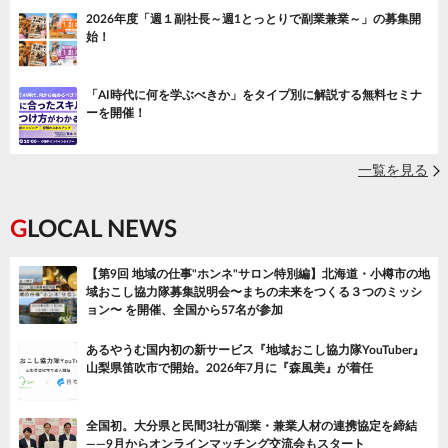
2026年度「週１副社長～週1とっとりで副業兼業～」の募集開
始！
「AI時代に何を学ぶべきか」をタイプ別に解説する無料セミナ
ーを開催！
一覧を見る
GLOCAL NEWS
【第9回 地域の仕事"ホンネ"サロン特別編】北海道・小樽市の地
域おこし協力隊募集説明会〜まちの未来をつくる３つのミッシ
ョン〜 を開催、全国から57名が参加
あるやうむ国内初の新サービス『地域おこし協力隊YouTuber』
山梨県笛吹市で開始。2026年7月に『森風美』が着任
全国初。大分県と民間3社が副業・兼業人材の連携協定を締結
——9月からオンラインマッチング交流会もスタート