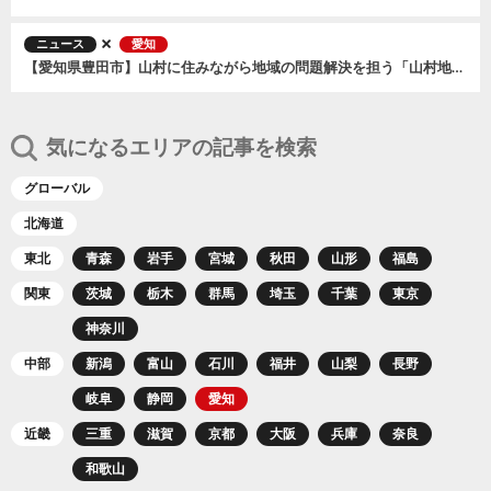
ニュース
愛知
【愛知県豊田市】山村に住みながら地域の問題解決を担う「山村地域在住職員」を募集しています！
気になるエリアの記事を検索
グローバル
北海道
東北
青森
岩手
宮城
秋田
山形
福島
関東
茨城
栃木
群馬
埼玉
千葉
東京
神奈川
中部
新潟
富山
石川
福井
山梨
長野
岐阜
静岡
愛知
近畿
三重
滋賀
京都
大阪
兵庫
奈良
和歌山