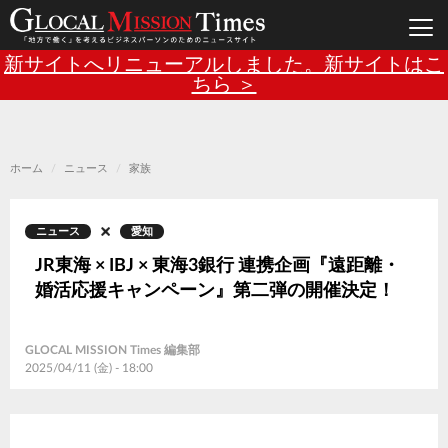
Main
メ
新サイトへリニューアルしました。新サイトはこ
イ
ン
ちら ＞
navigation
コ
ン
テ
ン
ツ
に
移
ホーム
ニュース
家族
動
ニュース
愛知
JR東海 × IBJ × 東海3銀行 連携企画『遠距離・
婚活応援キャンペーン』第二弾の開催決定！
GLOCAL MISSION Times 編集部
2025/04/11 (金) - 18:00