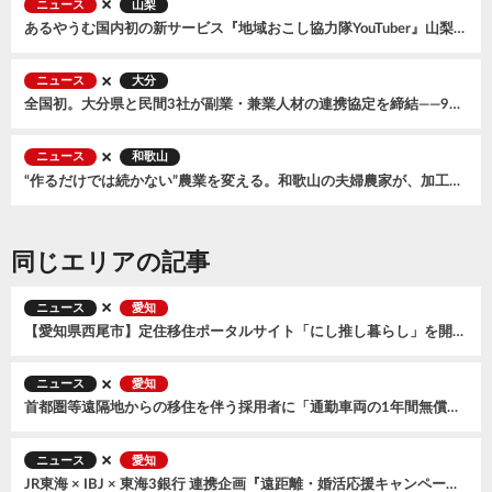
ニュース
山梨
あるやうむ国内初の新サービス『地域おこし協力隊YouTuber』山梨県笛吹市で開始。2026年7月に『森風美』が着任
ニュース
大分
全国初。大分県と民間3社が副業・兼業人材の連携協定を締結——9月からオンラインマッチング交流会もスタート
ニュース
和歌山
“作るだけでは続かない”農業を変える。和歌山の夫婦農家が、加工品とECで広げる小規模農家の可能性
同じエリアの記事
ニュース
愛知
【愛知県西尾市】定住移住ポータルサイト「にし推し暮らし」を開設しました！
ニュース
愛知
首都圏等遠隔地からの移住を伴う採用者に「通勤車両の1年間無償貸与」制度を新設します！
ニュース
愛知
JR東海 × IBJ × 東海3銀行 連携企画『遠距離・婚活応援キャンペーン』第二弾の開催決定！