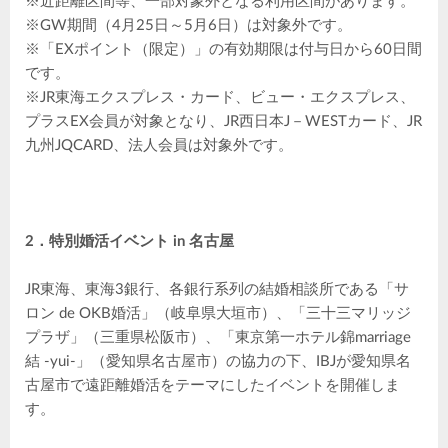
※近距離区間等、一部対象外となる利用区間があります。
※GW期間（4月25日～5月6日）は対象外です。
※「EXポイント（限定）」の有効期限は付与日から60日間
です。
※JR東海エクスプレス・カード、ビュー・エクスプレス、
プラスEX会員が対象となり、JR西日本J－WESTカード、JR
九州JQCARD、法人会員は対象外です。
2．特別婚活イベント in 名古屋
JR東海、東海3銀行、各銀行系列の結婚相談所である「サ
ロン de OKB婚活」（岐阜県大垣市）、「三十三マリッジ
プラザ」（三重県松阪市）、「東京第一ホテル錦marriage
結 -yui-」（愛知県名古屋市）の協力の下、IBJが愛知県名
古屋市で遠距離婚活をテーマにしたイベントを開催しま
す。