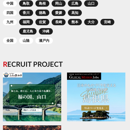
中国
鳥取
島根
岡山
広島
山口
四国
香川
徳島
愛媛
高知
九州
福岡
佐賀
長崎
熊本
大分
宮崎
鹿児島
沖縄
全国
山陰
瀬戸内
RECRUIT PROJECT