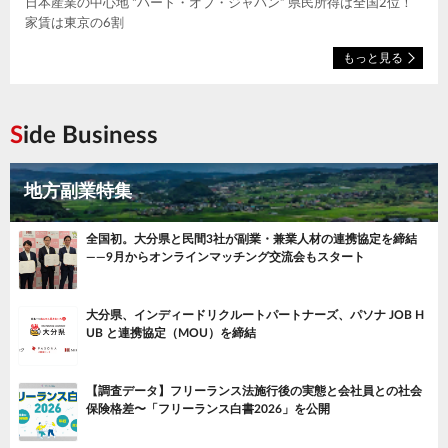
日本産業の中心地 “ハート・オブ・ジャパン” 県民所得は全国2位！
家賃は東京の6割
もっと見る
Side Business
地方副業特集
全国初。大分県と民間3社が副業・兼業人材の連携協定を締結
——9月からオンラインマッチング交流会もスタート
大分県、インディードリクルートパートナーズ、パソナ JOB H
UB と連携協定（MOU）を締結
【調査データ】フリーランス法施行後の実態と会社員との社会
保険格差〜「フリーランス白書2026」を公開