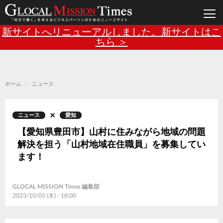
Main
メ
新サイトへリニューアルしました。新サイトはこ
イ
ン
ちら ＞
navigation
コ
ン
テ
ン
ツ
に
移
ホーム
ニュース
動
ニュース
愛知
【愛知県豊田市】山村に住みながら地域の問題
解決を担う「山村地域在住職員」を募集してい
ます！
GLOCAL MISSION Times 編集部
2023/10/05 (木) - 18:00