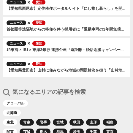
ニュース
愛知
【愛知県西尾市】定住移住ポータルサイト「にし推し暮らし」を開設しました！
ニュース
愛知
首都圏等遠隔地からの移住を伴う採用者に「通勤車両の1年間無償貸与」制度を新設します！
ニュース
愛知
JR東海 × IBJ × 東海3銀行 連携企画『遠距離・婚活応援キャンペーン』第二弾の開催決定！
ニュース
愛知
【愛知県豊田市】山村に住みながら地域の問題解決を担う「山村地域在住職員」を募集しています！
気になるエリアの記事を検索
グローバル
北海道
東北
青森
岩手
宮城
秋田
山形
福島
関東
茨城
栃木
群馬
埼玉
千葉
東京