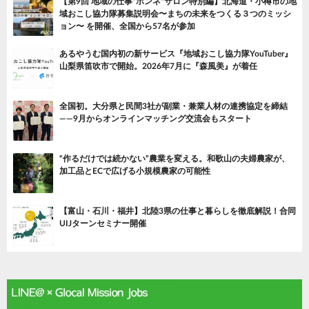
【第9回 地域の仕事"ホンネ"サロン特別編】北海道・小樽市の地
域おこし協力隊募集説明会〜まちの未来をつくる３つのミッシ
ョン〜 を開催、全国から57名が参加
あるやうむ国内初の新サービス『地域おこし協力隊YouTuber』
山梨県笛吹市で開始。2026年7月に『森風美』が着任
全国初。大分県と民間3社が副業・兼業人材の連携協定を締結
——9月からオンラインマッチング交流会もスタート
“作るだけでは続かない”農業を変える。和歌山の夫婦農家が、
加工品とECで広げる小規模農家の可能性
【富山・石川・福井】北陸3県の仕事と暮らしを徹底解説！合同
UIJターンセミナー開催