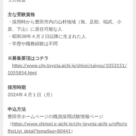
５人程度
主な受験資格
・採用時から豊田市内の山村地域（旭、足助、稲武、小
原、下山）に居住可能な人
・昭和38年４月２日以降に生まれた人
・学歴や職務経験は不問
※募集要項はコチラ
https://www.city.toyota.aichi.jp/shisei/saiyou/1053151/
1055854.html
採用時期
2024年４月１日（月）
申込方法
豊田市ホームページの職員採用試験情報ページ
（
https://www.shinsei.e-aichi.jp/city-toyota-aichi-u/offer/o
fferList_detail?tempSeq=80441
）