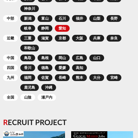
神奈川
中部
新潟
富山
石川
福井
山梨
長野
岐阜
静岡
愛知
近畿
三重
滋賀
京都
大阪
兵庫
奈良
和歌山
中国
鳥取
島根
岡山
広島
山口
四国
香川
徳島
愛媛
高知
九州
福岡
佐賀
長崎
熊本
大分
宮崎
鹿児島
沖縄
全国
山陰
瀬戸内
RECRUIT PROJECT