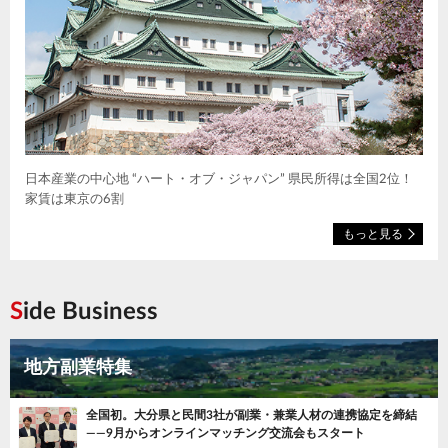
日本産業の中心地 “ハート・オブ・ジャパン” 県民所得は全国2位！
家賃は東京の6割
もっと見る
Side Business
地方副業特集
全国初。大分県と民間3社が副業・兼業人材の連携協定を締結
——9月からオンラインマッチング交流会もスタート