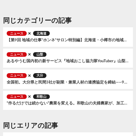
同じカテゴリーの記事
ニュース
北海道
【第9回 地域の仕事"ホンネ"サロン特別編】北海道・小樽市の地域おこし協力隊募集説明会〜まちの未来をつくる３つのミッション〜 を開催、全国から57名が参加
ニュース
山梨
あるやうむ国内初の新サービス『地域おこし協力隊YouTuber』山梨県笛吹市で開始。2026年7月に『森風美』が着任
ニュース
大分
全国初。大分県と民間3社が副業・兼業人材の連携協定を締結——9月からオンラインマッチング交流会もスタート
ニュース
和歌山
“作るだけでは続かない”農業を変える。和歌山の夫婦農家が、加工品とECで広げる小規模農家の可能性
同じエリアの記事