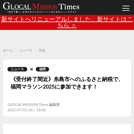
Main
メ
新サイトへリニューアルしました。新サイトはこ
イ
ン
ちら ＞
navigation
コ
ン
テ
ン
ツ
に
移
ホーム
ニュース
文化
動
ニュース
福岡
《受付終了間近》糸島市へのふるさと納税で、
福岡マラソン2025に参加できます！
GLOCAL MISSION Times 編集部
2025/07/02 (水) - 18:00