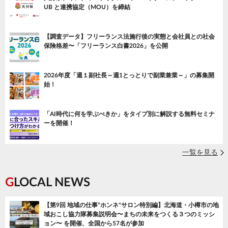
UB と連携協定（MOU）を締結
【調査データ】フリーランス法施行後の実態と会社員との社会
保険格差〜「フリーランス白書2026」を公開
2026年度「週１副社長～週1とっとりで副業兼業～」の募集開
始！
「AI時代に何を学ぶべきか」をタイプ別に解説する無料セミナ
ーを開催！
一覧を見る
GLOCAL NEWS
【第9回 地域の仕事"ホンネ"サロン特別編】北海道・小樽市の地
域おこし協力隊募集説明会〜まちの未来をつくる３つのミッシ
ョン〜 を開催、全国から57名が参加