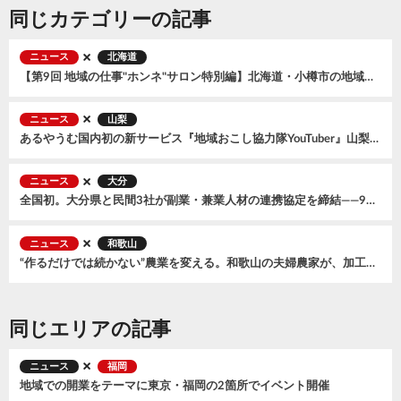
同じカテゴリーの記事
ニュース
北海道
【第9回 地域の仕事"ホンネ"サロン特別編】北海道・小樽市の地域おこし協力隊募集説明会〜まちの未来をつくる３つのミッション〜 を開催、全国から57名が参加
ニュース
山梨
あるやうむ国内初の新サービス『地域おこし協力隊YouTuber』山梨県笛吹市で開始。2026年7月に『森風美』が着任
ニュース
大分
全国初。大分県と民間3社が副業・兼業人材の連携協定を締結——9月からオンラインマッチング交流会もスタート
ニュース
和歌山
“作るだけでは続かない”農業を変える。和歌山の夫婦農家が、加工品とECで広げる小規模農家の可能性
同じエリアの記事
ニュース
福岡
地域での開業をテーマに東京・福岡の2箇所でイベント開催