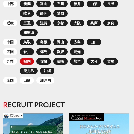
中部
新潟
富山
石川
福井
山梨
長野
岐阜
静岡
愛知
近畿
三重
滋賀
京都
大阪
兵庫
奈良
和歌山
中国
鳥取
島根
岡山
広島
山口
四国
香川
徳島
愛媛
高知
九州
福岡
佐賀
長崎
熊本
大分
宮崎
鹿児島
沖縄
全国
山陰
瀬戸内
RECRUIT PROJECT