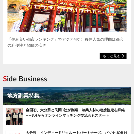
「住み良い都市ランキング」でアジア4位！ 移住人気の理由は都会
の利便性と物価の安さ
もっと見る
Side Business
地方副業特集
全国初。大分県と民間3社が副業・兼業人材の連携協定を締結
——9月からオンラインマッチング交流会もスタート
大分県、インディードリクルートパートナーズ、パソナ JOB H