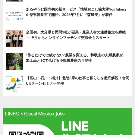
あるやうむ国内初の新サービス『地域おこし協力隊YouTuber』
山梨県笛吹市で開始。2026年7月に『森風美』が着任
全国初。大分県と民間3社が副業・兼業人材の連携協定を締結
——9月からオンラインマッチング交流会もスタート
“作るだけでは続かない”農業を変える。和歌山の夫婦農家が、
加工品とECで広げる小規模農家の可能性
【富山・石川・福井】北陸3県の仕事と暮らしを徹底解説！合同
UIJターンセミナー開催