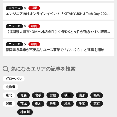
ニュース
福岡
エンジニア向けオンラインイベント『KITAKYUSHU Tech Day 2025 #Day1』
ニュース
福岡
【福岡県大川市×DMM 地方創生】企業DXと女性が働きやすい環境づくりを促進する「デジタル伴走支援プログラム」を実施！
ニュース
福岡
福岡県糸島市が不要品リユース事業で「おいくら」と連携を開始
気になるエリアの記事を検索
グローバル
北海道
東北
青森
岩手
宮城
秋田
山形
福島
関東
茨城
栃木
群馬
埼玉
千葉
東京
神奈川