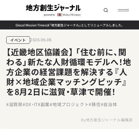
Glocal Mission Timesは「地方創生ジャーナル」としてリニューアルしました。
イベント
2026.06.08
【近畿地区協議会】 「住む前に、関
わる」新たな人財循環モデルへ！地
方企業の経営課題を解決する『人
財×地域企業マッチングピッチ』
を8月2日に滋賀・草津で開催！
#滋賀県
#DX・IT
#副業
#地域プロジェクト
#移住
#自治体
By
地方創生ジャーナル編集部