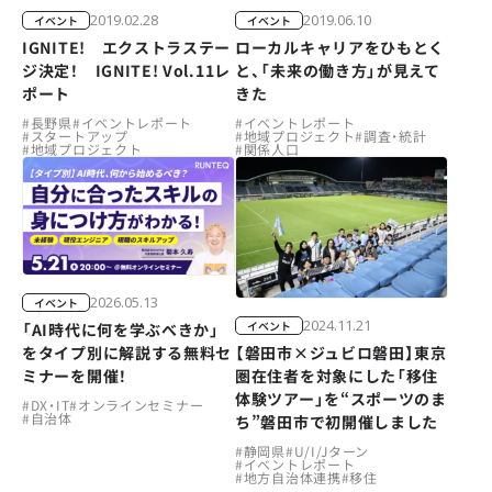
2019.02.28
2019.06.10
イベント
イベント
IGNITE! エクストラステー
ローカルキャリアをひもとく
ジ決定！ IGNITE! Vol.11レ
と、「未来の働き方」が見えて
ポート
きた
#
長野県
#
イベントレポート
#
イベントレポート
#
スタートアップ
#
地域プロジェクト
#
調査・統計
#
地域プロジェクト
#
関係人口
2026.05.13
イベント
2024.11.21
イベント
「AI時代に何を学ぶべきか」
をタイプ別に解説する無料セ
【磐田市×ジュビロ磐田】東京
ミナーを開催！
圏在住者を対象にした「移住
体験ツアー」を“スポーツのま
#
DX・IT
#
オンラインセミナー
#
自治体
ち”磐田市で初開催しました
#
静岡県
#
U/I/Jターン
#
イベントレポート
#
地方自治体連携
#
移住