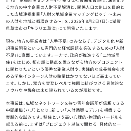
る地方の中小企業の人財不足解消と、関係人口の創出を目的と
した広域連携事業「人財×地域企業マッチングピッチ 〜未来
の人財を地域と循環させる〜」を、2026年8月2日（日）に滋賀
県草津市の「キラリエ草津」にて開催いたします。
現在、地方の事業者は「人手不足」のみならず、デジタル化や新
規事業開発といった専門的な経営課題を突破するための「人財
不足」に直面しています。一方で、政府が推進する「二地域居
住」をはじめ、都市部に拠点を置きながら地方のプロジェクト
に関わりたいという優秀な副業人財や、実践的な成長機会を求
める学生インターン人財の熱量はかつてないほど高まってい
ます。しかし、双方を実務レベルで強固に結びつける具体的な
ノウハウや機会は未だ限られているのが現状です。
本事業は、広域なネットワークを持つ青年会議所が信頼できる
中間組織（ハブ）となり、新しい「人財循環モデル」を構築する
実践的な試みです。移住という高い心理的・物理的ハードルを
越える前に、まずは「プロジェクト単位で関わる」具体的な一
歩を創出します。