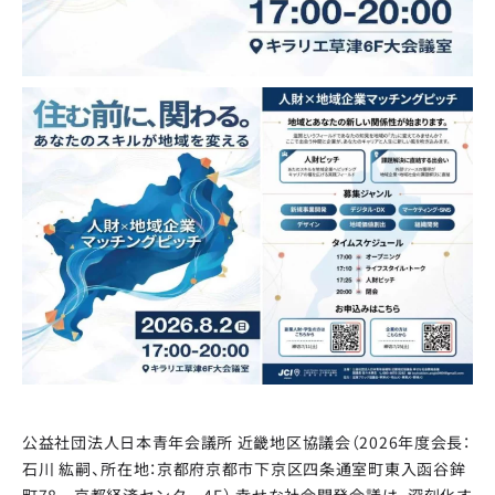
公益社団法人日本青年会議所 近畿地区協議会（2026年度会長：
石川 紘嗣、所在地：京都府京都市下京区四条通室町東入函谷鉾
町78 京都経済センター4F） 幸せな社会開発会議は、深刻化す