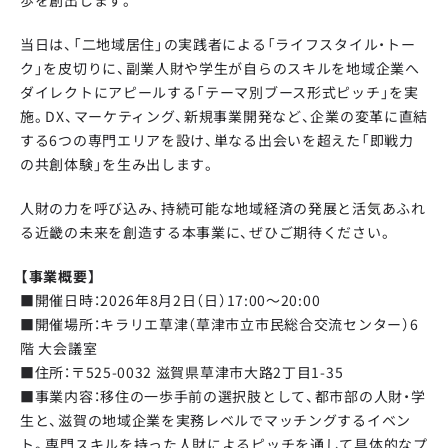
当日は、「二地域居住」の実践者による「ライフスタイル・トー
ク」を皮切りに、副業人財や学生が自らのスキルを地域企業へ
ダイレクトにアピールする「テーマ別ブース形式ピッチ」を実
施。DX、マーケティング、新規事業開発など、企業の変革に直結
する6つの専門エリアを設け、単なる出会いを超えた「即戦力
の共創体験」を生み出します。
人財の力を呼び込み、持続可能な地域経済の発展と活気あふれ
る近畿の未来を創造する本事業に、ぜひご期待ください。
【事業概要】
■開催日時：2026年8月2日（日）17:00～20:00
■開催場所：キラリエ草津（草津市立市民総合交流センター）6
階 大会議室
■住所：〒525-0032 滋賀県草津市大路2丁目1-35
■事業内容：移住の一歩手前の選択肢として、都市部の人財・学
生と、滋賀の地域企業を実務レベルでマッチングするイベン
ト。専門スキルを持った人財によるピッチを通して具体的なプ