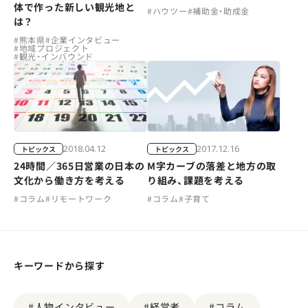
体で作った新しい観光地と
#
ハウツー
#
補助金・助成金
は？
#
熊本県
#
企業インタビュー
#
地域プロジェクト
#
観光・インバウンド
2018.04.12
2017.12.16
トピックス
トピックス
24時間／365日営業の日本の
M字カーブの落差と地方の取
文化から働き方を考える
り組み、課題を考える
#
コラム
#
リモートワーク
#
コラム
#
子育て
キーワードから探す
#人物インタビュー
#経営者
#コラム