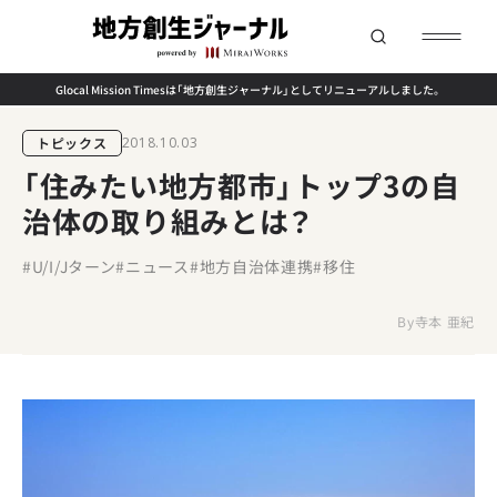
Glocal Mission Timesは「地方創生ジャーナル」としてリニューアルしました。
トピックス
2018.10.03
「住みたい地方都市」トップ3の自
治体の取り組みとは？
#U/I/Jターン
#ニュース
#地方自治体連携
#移住
By
寺本 亜紀