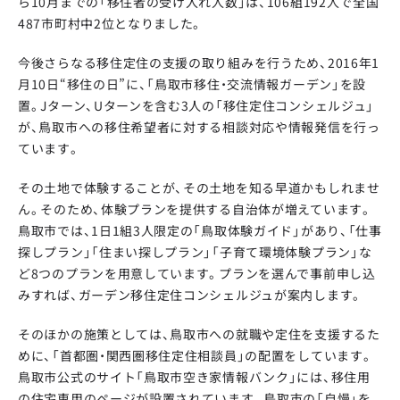
ら10月までの「移住者の受け入れ人数」は、106組192人で全国
487市町村中2位となりました。
今後さらなる移住定住の支援の取り組みを行うため、2016年1
月10日“移住の日”に、「鳥取市移住・交流情報ガーデン」を設
置。Jターン、Uターンを含む3人の「移住定住コンシェルジュ」
が、鳥取市への移住希望者に対する相談対応や情報発信を行っ
ています。
その土地で体験することが、その土地を知る早道かもしれませ
ん。そのため、体験プランを提供する自治体が増えています。
鳥取市では、1日1組3人限定の「鳥取体験ガイド」があり、「仕事
探しプラン」「住まい探しプラン」「子育て環境体験プラン」な
ど8つのプランを用意しています。プランを選んで事前申し込
みすれば、ガーデン移住定住コンシェルジュが案内します。
そのほかの施策としては、鳥取市への就職や定住を支援するた
めに、「首都圏・関西圏移住定住相談員」の配置をしています。
鳥取市公式のサイト「鳥取市空き家情報バンク」には、移住用
の住宅専用のページが設置されています。鳥取市の「自慢」を