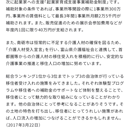
次に起業家への支援「起業家育成支援事業補助金制度」です。
補助対象の条件であれば、事業所等開設の際に1事業所300万
円、事業所の賃借料として最長3年間1事業所月額2万5千円が
補助されます。また、販売促進のための展示会参加費用などが
年度内1回に限り40万円が支給されます。
また、南砺市は恒常的に不足する介護人材の確保を図るため、
「介護人材受入宣言」を行い、富山県介護福祉会と連携して、首
都圏等からの介護人材の移住受入れを積極的に行い、安定的な
介護事業の推進と移住人口の増加に努めています。
総合ランキング1位から3位までトップ3の自治体が行っている
移住者受け入れの施策をみてきました。それぞれ体験型プログ
ラムや移住者への補助金のサポートなど体制を整えることで、
移住者にとって魅力的な取り組みになっていることがわかり
ます。 他の自治体にとって参考になることがありそうです。そ
の土地の特色を打ち出し、移住者にとってうれしい施策があれ
ば、人口流入の増加につなげることができるかもしれません。
（2017年3月22日）