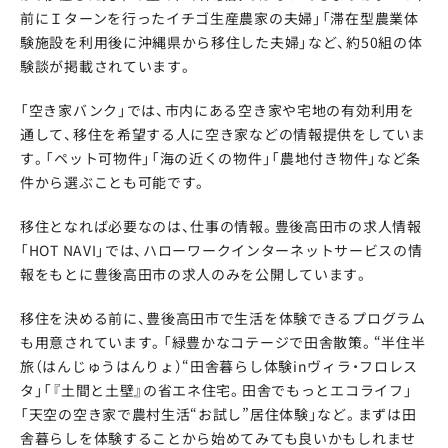
前にＩターンを行ったイチゴ生産農家の夫婦」「滞在型農業体
験施設を利用後に沖縄県から移住した夫婦」など、約50組の体
験談が掲載されています。
「空き家バンク」では、市内にある空き家や宅地の有効利用を
通して、移住を希望する人に空き家などの情報提供をしていま
す。「ペット可物件」「海の近くの物件」「農地付き物件」など条
件から選ぶことも可能です。
移住となれば必要なのは、仕事の情報。豊後高田市の求人情報
「HOT NAVI」では、ハローワークインターネットサービスの情
報をもとに豊後高田市の求人のみを公開しています。
移住を決める前に、豊後高田市で生活を体験できるプログラム
も用意されています。「緑豊かなコテージで田舎散策。“半住半
旅（はんじゅうはんりょ）“田舎暮らし体験inヴィラ・フロレス
タ」「『土間と土壁』の省エネ住宅。田舎でもっとエコライフ」
「天空の空き家で農村生活“お試し”居住体験」など。まずは田
舎暮らしを体験することから始めてみても良いかもしれませ