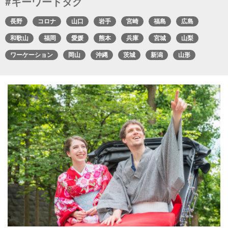
#キーワードタグ
長野
コロナ
山口
岩手
宮崎
福島
広島
和歌山
福岡
愛媛
熊本
兵庫
宮城
山梨
ワーケーション
岡山
沖縄
茨城
新潟
山形