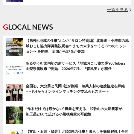
一覧を見る
GLOCAL NEWS
【第9回 地域の仕事"ホンネ"サロン特別編】北海道・小樽市の地
域おこし協力隊募集説明会〜まちの未来をつくる３つのミッシ
ョン〜 を開催、全国から57名が参加
あるやうむ国内初の新サービス『地域おこし協力隊YouTuber』
山梨県笛吹市で開始。2026年7月に『森風美』が着任
全国初。大分県と民間3社が副業・兼業人材の連携協定を締結
——9月からオンラインマッチング交流会もスタート
“作るだけでは続かない”農業を変える。和歌山の夫婦農家が、
加工品とECで広げる小規模農家の可能性
【富山・石川・福井】北陸3県の仕事と暮らしを徹底解説！合同