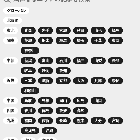
ー
ジ
グローバル
北海道
東北
青森
岩手
宮城
秋田
山形
福島
関東
茨城
栃木
群馬
埼玉
千葉
東京
神奈川
中部
新潟
富山
石川
福井
山梨
長野
岐阜
静岡
愛知
近畿
三重
滋賀
京都
大阪
兵庫
奈良
和歌山
中国
鳥取
島根
岡山
広島
山口
四国
香川
徳島
愛媛
高知
九州
福岡
佐賀
長崎
熊本
大分
宮崎
鹿児島
沖縄