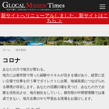
Main
メ
新サイトへリニューアルしました。新サイトはこ
イ
ン
ちら ＞
navigation
コ
ン
テ
ン
ツ
に
移
動
ホーム
地方創生
コロナ
あなたの力で地方が変わる。
地方には都市部で培った経験やスキルが活きる場があり、経営に近
い立場で仕事を行う事でダイレクトに企業、地域発展につなげられ
る環境が存在します。あなたの活躍の場を見つけ、あなたの力で企
業を活性化させ、地方創生をしていく。都市部の中間管理職では達
成できない、地方企業のやり甲斐ある現場をお届けします。