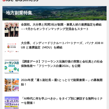
地方副業特集
全国初。大分県と民間3社が副業・兼業人材の連携協定を締結
——9月からオンラインマッチング交流会もスタート
大分県、インディードリクルートパートナーズ、パソナ JOB H
UB と連携協定（MOU）を締結
【調査データ】フリーランス法施行後の実態と会社員との社会
保険格差〜「フリーランス白書2026」を公開
2026年度「週１副社長～週1とっとりで副業兼業～」の募集開
始！
「AI時代に何を学ぶべきか」をタイプ別に解説する無料セミナ
ーを開催！