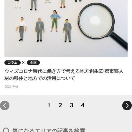
コラム
全国
ウィズコロナ時代に働き方で考える地方創生② 都市部人
材の移住と地方での活用について
2021/9/6
カ
1
P
2
P
3
P
4
ペ
レ
a
a
a
ー
ン
g
g
g
ジ
ト
e
e
e
送
り
ペ
気になるエリアの記事を検索