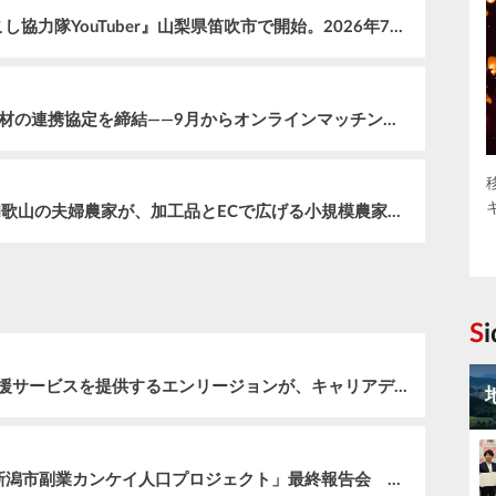
あるやうむ国内初の新サービス『地域おこし協力隊YouTuber』山梨県笛吹市で開始。2026年7月に『森風美』が着任
全国初。大分県と民間3社が副業・兼業人材の連携協定を締結——9月からオンラインマッチング交流会もスタート
“作るだけでは続かない”農業を変える。和歌山の夫婦農家が、加工品とECで広げる小規模農家の可能性
S
UIターン転職/地方転職に特化した転職支援サービスを提供するエンリージョンが、キャリアデザインスクール『ST-ANCE』をリリース！
【イベントレポート/後編】令和7年度「新潟市副業カンケイ人口プロジェクト」最終報告会 ―新潟を想う「外の視点」がこの街の新しい力に―