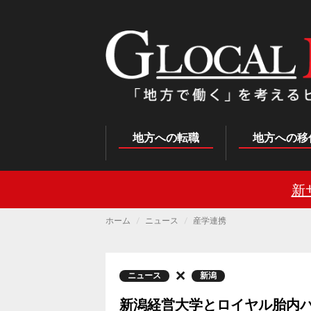
メ
イ
ン
コ
ン
テ
ン
ツ
に
移
動
Main
地方への転職
地方への移
navigation
新
ホーム
ニュース
産学連携
ニュース
新潟
新潟経営大学とロイヤル胎内