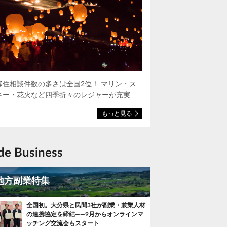
移住相談件数の多さは全国2位！ マリン・ス
キー・花火など四季折々のレジャーが充実
もっと見る
ide Business
地方副業特集
全国初。大分県と民間3社が副業・兼業人材
の連携協定を締結——9月からオンラインマ
ッチング交流会もスタート