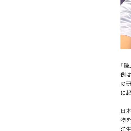
「
例
の
に
日
物を
洋