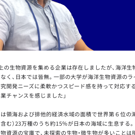
陸上の生物資源を集める企業は存在しましたが、海洋生
はなく、日本では皆無。一部の大学が海洋生物資源のラ
研究開発ニーズに柔軟かつスピード感を持って対応す
起業チャンスを感じました」
本は領海および排他的経済水域の面積で世界第６位の海
含む）23万種のうち約15％が日本の海域に生息する
生物資源の宝庫で、未探索の生物・微生物が多いことは