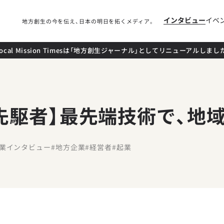
インタビュー
イベ
地方創生の今を伝え、日本の明日を拓くメディア。
local Mission Timesは「地方創生ジャーナル」としてリニューアルしまし
先駆者】最先端技術で、地
企業インタビュー
#地方企業
#経営者
#起業