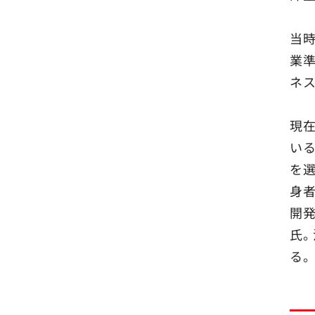
当
業
ネ
現
い
を選
身
開
氏
る。