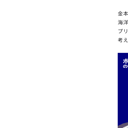
金
海
プ
考