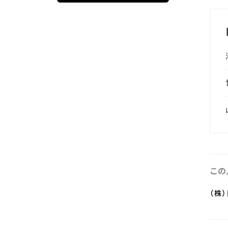
この
（株