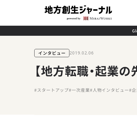
G
インタビュー
2019.02.06
【地方転職・起業の
#スタートアップ
#一次産業
#人物インタビュー
#