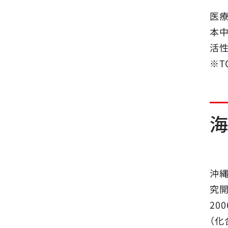
医
本
活
※T
沖
究
20
（化