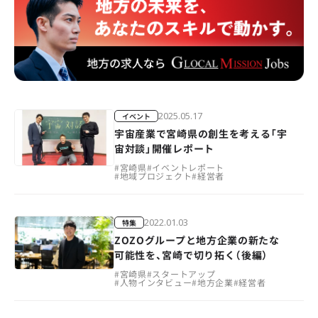
2025.05.17
イベント
宇宙産業で宮崎県の創生を考える「宇
宙対談」開催レポート
#
宮崎県
#
イベントレポート
#
地域プロジェクト
#
経営者
2022.01.03
特集
ZOZOグループと地方企業の新たな
可能性を、宮崎で切り拓く（後編）
#
宮崎県
#
スタートアップ
#
人物インタビュー
#
地方企業
#
経営者