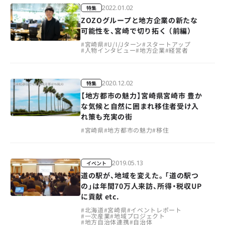
2022.01.02
特集
ZOZOグループと地方企業の新たな
可能性を、宮崎で切り拓く （前編）
#
宮崎県
#
U/I/Jターン
#
スタートアップ
#
人物インタビュー
#
地方企業
#
経営者
2020.12.02
特集
【地方都市の魅力】宮崎県宮崎市 豊か
な気候と自然に囲まれ移住者受け入
れ策も充実の街
#
宮崎県
#
地方都市の魅力
#
移住
2019.05.13
イベント
道の駅が、地域を変えた。「道の駅つ
の」は年間70万人来訪、所得・税収UP
に貢献 etc.
#
北海道
#
宮崎県
#
イベントレポート
#
一次産業
#
地域プロジェクト
#
地方自治体連携
#
自治体