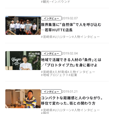
#
観光・インバウンド
2019.02.07
インタビュー
限界集落に“自然体”で人を呼び込む
―若草HUTTE店長
#
宮崎県
#
U/I/Jターン
#
人物インタビュー
2019.02.04
インタビュー
地域で活躍できる人材の「条件」とは
／「プロトタイプ力」を身に着けよ
#
宮崎県
#
人材育成
#
人物インタビュー
#
地域プロジェクト
#
起業
2019.01.21
インタビュー
コンパクトな距離感と人のつながり。
移住で変わった、街との関わり方
#
宮崎県
#
U/I/Jターン
#
人物インタビュー
#
移住