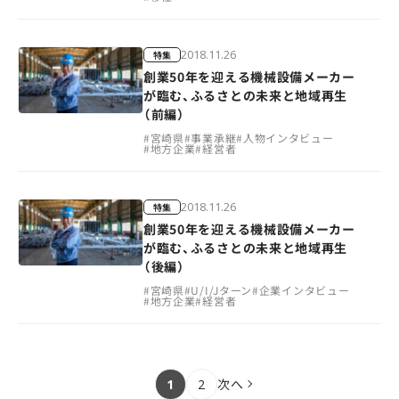
2018.11.26
特集
創業50年を迎える機械設備メーカー
が臨む、ふるさとの未来と地域再生
（前編）
#
宮崎県
#
事業承継
#
人物インタビュー
#
地方企業
#
経営者
2018.11.26
特集
創業50年を迎える機械設備メーカー
が臨む、ふるさとの未来と地域再生
（後編）
#
宮崎県
#
U/I/Jターン
#
企業インタビュー
#
地方企業
#
経営者
次へ
1
2