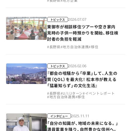
#
長野県
#
地方企業
2026.07.07
トピックス
東御市が相談移住ツアーや空き家内
見時の子供一時預かりを開始、移住検
討者の負担を軽減
#
長野県
#
地方自治体連携
#
移住
2026.02.06
トピックス
『都会の喧騒から「卒業」して、人生の
質（QOL）を最大化！ 松本市が教える
「猛暑知らず」の文化生活』
#
長野県
#
U/I/Jターン
#
イベントレポート
#
地方自治体連携
#
移住
2025.11.11
インタビュー
「自分の知識が、地域の未来になる。」
満員電車を降り、自然豊かな信州へ。