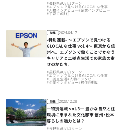
#
長野県
#
U/I/Jターン
#
エプソンで見つけるGLOCALな仕事
#
人物インタビュー
#
企業インタビュー
#
子育て
#
移住
2024.04.17
特集
-特別連載- ～エプソンで見つける
GLOCALな仕事 vol.4～ 東京から信
州へ。 エプソンで働くことでかなう
キャリアと二拠点生活での家族の幸
せのかたち。
#
長野県
#
U/I/Jターン
#
エプソンで見つけるGLOCALな仕事
#
二拠点生活
#
人物インタビュー
#
企業インタビュー
#
移住
#
連載
2023.12.28
特集
―特別連載 vol.3― 豊かな自然と住
環境に恵まれた文化都市 信州・松本
暮らしの魅力とは？
#
長野県
#
U/I/Jターン