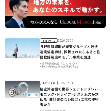
2026.08.04
トピックス
長野県飯綱町が楽天グループと包括
連携協定締結、採択されたふるさと住
民登録制度のモデル事業を加速
#
長野県
#
地域プロジェクト
#
地方自治体連携
#
関係人口
2026.07.31
トピックス
精密減速機で世界シェアトップ！ハー
モニック・ドライブ・システムズが求
める「教科書のない製品」に挑む技術
者たち