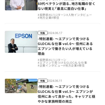
60代ベテランが語る、地方転職の甘く
ない現実と「最高に面白い仕事」
#
長野県
#
U/I/Jターン
#
人物インタビュー
#
地方企業
#
移住
2024.06.17
特集
-特別連載- ～エプソンで見つける
GLOCALな仕事 vol.6～ 信州にある
エプソンで働きたい人が増えている
理由
#
長野県
#
U/I/Jターン
#
エプソンで見つけるGLOCALな仕事
#
企業インタビュー
#
地方企業
#
移住
2024.06.11
特集
-特別連載- ～エプソンで見つける
GLOCALな仕事 vol.5～ エプソンが
信州にあって良かった。キャリアと穏
やかな家族時間の両立