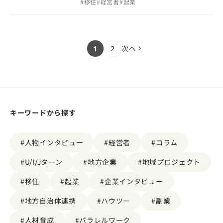
#
移住
#
経営者
#
起業
次へ
1
2
キーワードから探す
#人物インタビュー
#経営者
#コラム
#U/I/Jターン
#地方企業
#地域プロジェクト
#移住
#起業
#企業インタビュー
#地方自治体連携
#ハウツー
#副業
#人材育成
#パラレルワーク