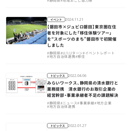
#
静岡県
#
地域おこし協力隊
2024.11.21
イベント
【磐田市×ジュビロ磐田】東京圏在住
者を対象にした「移住体験ツアー」
を“スポーツのまち”磐田市で初開催
しました
#
静岡県
#
U/I/Jターン
#
イベントレポート
#
地方自治体連携
#
移住
2022.04.06
トピックス
みらいワークス、静岡県の清水銀行と
業務提携 清水銀行のお取引企業の
経営幹部・事業承継者不足の課題解決
#
静岡県
#
ニュース
#
事業承継
#
地方企業
#
地方自治体連携
2022.01.27
トピックス