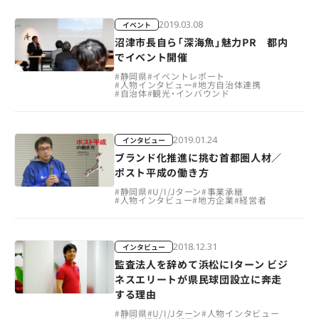
2019.03.08
イベント
沼津市長自ら「深海魚」魅力PR 都内
でイベント開催
#
静岡県
#
イベントレポート
#
人物インタビュー
#
地方自治体連携
#
自治体
#
観光・インバウンド
2019.01.24
インタビュー
ブランド化推進に挑む首都圏人材／
ポスト平成の働き方
#
静岡県
#
U/I/Jターン
#
事業承継
#
人物インタビュー
#
地方企業
#
経営者
2018.12.31
インタビュー
監査法人を辞めて浜松にIターン ビジ
ネスエリートが県民球団設立に奔走
する理由
#
静岡県
#
U/I/Jターン
#
人物インタビュー