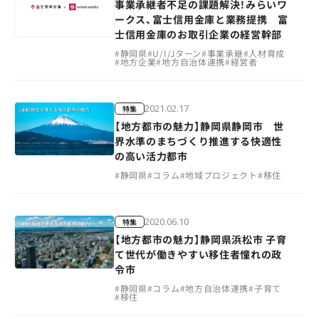
事業承継者不足の課題解決！みらいワ
ークス、富士信用金庫と業務提携 富
士信用金庫のお取引企業の経営幹部
#
静岡県
#
U/I/Jターン
#
事業承継
#
人材育成
#
地方企業
#
地方自治体連携
#
経営者
2021.02.17
特集
【地方都市の魅力】静岡県静岡市 世
界水準のまちづくり推進する快適性
の高い活力都市
#
静岡県
#
コラム
#
地域プロジェクト
#
移住
2020.06.10
特集
【地方都市の魅力】静岡県浜松市 子育
て世代が働きやすい移住者憧れの政
令市
#
静岡県
#
コラム
#
地方自治体連携
#
子育て
#
移住