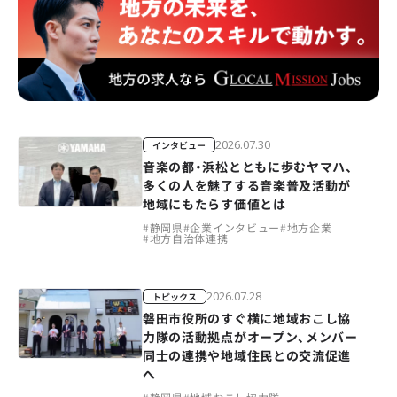
2026.07.30
インタビュー
音楽の都・浜松とともに歩むヤマハ、
多くの人を魅了する音楽普及活動が
地域にもたらす価値とは
#
静岡県
#
企業インタビュー
#
地方企業
#
地方自治体連携
2026.07.28
トピックス
磐田市役所のすぐ横に地域おこし協
力隊の活動拠点がオープン、メンバー
同士の連携や地域住民との交流促進
へ