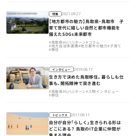
2021.09.27
特集
【地方都市の魅力】鳥取県・鳥取市 子
育て世代に嬉しい自然と都市機能を
備えたSDGs未来都市
#
鳥取県
#
U/I/Jターン
#
コラム
#
地方自治体連携
#
地方都市の魅力
#
子育て
#
移住
2019.06.17
インタビュー
生き方で決めた鳥取移住。暮らしも仕
事も、開拓精神で突き進む
#
鳥取県
#
U/I/Jターン
#
人物インタビュー
#
移住
2017.09.11
トピックス
自分が自分「らしく」生きられる形は
どこにある？ 鳥取のIT企業に仲間が
集まる理由