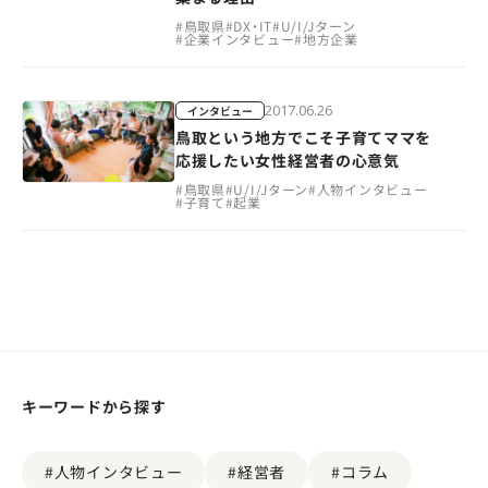
#
鳥取県
#
DX・IT
#
U/I/Jターン
#
企業インタビュー
#
地方企業
2017.06.26
インタビュー
鳥取という地方でこそ子育てママを
応援したい女性経営者の心意気
#
鳥取県
#
U/I/Jターン
#
人物インタビュー
#
子育て
#
起業
キーワードから探す
#人物インタビュー
#経営者
#コラム