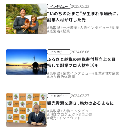
2025.05.23
インタビュー
“いのちのたまご”が生まれる場所に、
副業人材が灯した光
#
鳥取県
#
一次産業
#
人物インタビュー
#
副業
#
経営者
#
起業
2024.06.06
インタビュー
ふるさと納税の納税寄付額向上を目
指して副業プロ人材を活用
#
鳥取県
#
企業インタビュー
#
副業
#
地方企業
#
地方自治体連携
2024.02.27
インタビュー
観光資源を磨き、魅力のあるまちに
#
鳥取県
#
人物インタビュー
#
地域プロジェクト
#
自治体
#
観光・インバウンド