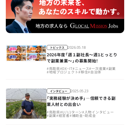
2026.05.18
トピックス
2026年度「週１副社長～週1とっとり
で副業兼業～」の募集開始！
#
鳥取県
#
DX・IT
#
ニュース
#
一次産業
#
副業
#
地域プロジェクト
#
移住
#
自治体
2025.05.23
インタビュー
「実務経験が決め手」―信頼できる副
業人材との出会い
#
鳥取県
#
U/I/Jターン
#
人物インタビュー
#
副業
#
経営者
#
補助金・助成金