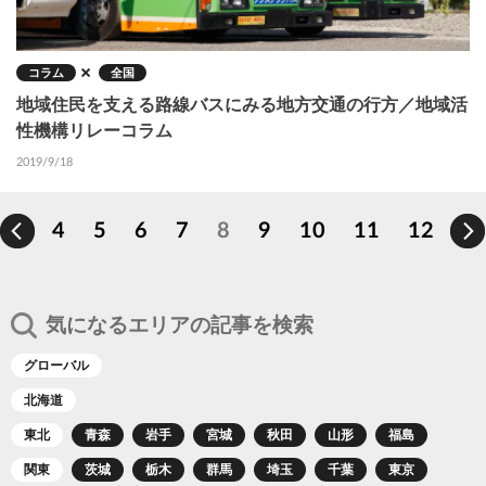
コラム
全国
地域住民を支える路線バスにみる地方交通の行方／地域活
性機構リレーコラム
2019/9/18
P
4
P
5
P
6
P
7
カ
8
P
9
P
10
P
11
P
12
ペ
a
a
a
a
レ
a
a
a
a
ー
g
g
g
g
ン
g
g
g
g
ジ
e
e
e
e
ト
e
e
e
e
送
り
ペ
気になるエリアの記事を検索
ー
ジ
グローバル
北海道
東北
青森
岩手
宮城
秋田
山形
福島
関東
茨城
栃木
群馬
埼玉
千葉
東京