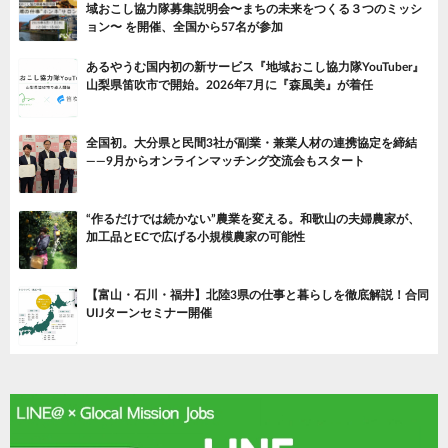
域おこし協力隊募集説明会〜まちの未来をつくる３つのミッシ
ョン〜 を開催、全国から57名が参加
あるやうむ国内初の新サービス『地域おこし協力隊YouTuber』
山梨県笛吹市で開始。2026年7月に『森風美』が着任
全国初。大分県と民間3社が副業・兼業人材の連携協定を締結
——9月からオンラインマッチング交流会もスタート
“作るだけでは続かない”農業を変える。和歌山の夫婦農家が、
加工品とECで広げる小規模農家の可能性
【富山・石川・福井】北陸3県の仕事と暮らしを徹底解説！合同
UIJターンセミナー開催