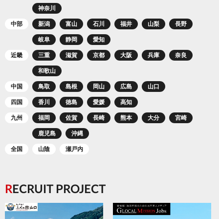
神奈川
中部
新潟
富山
石川
福井
山梨
長野
岐阜
静岡
愛知
近畿
三重
滋賀
京都
大阪
兵庫
奈良
和歌山
中国
鳥取
島根
岡山
広島
山口
四国
香川
徳島
愛媛
高知
九州
福岡
佐賀
長崎
熊本
大分
宮崎
鹿児島
沖縄
全国
山陰
瀬戸内
RECRUIT PROJECT