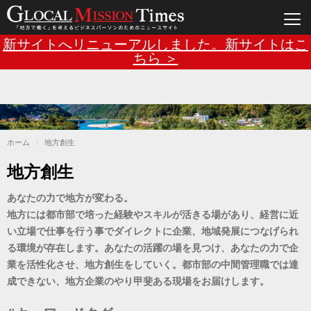
Main
メ
新サイトへリニューアルしました。新サイトはこ
イ
ン
ちら ＞
navigation
コ
ン
テ
ン
ツ
に
移
動
ホーム
地方創生
地方創生
あなたの力で地方が変わる。
地方には都市部で培った経験やスキルが活きる場があり、経営に近
い立場で仕事を行う事でダイレクトに企業、地域発展につなげられ
る環境が存在します。あなたの活躍の場を見つけ、あなたの力で企
業を活性化させ、地方創生をしていく。都市部の中間管理職では達
成できない、地方企業のやり甲斐ある現場をお届けします。