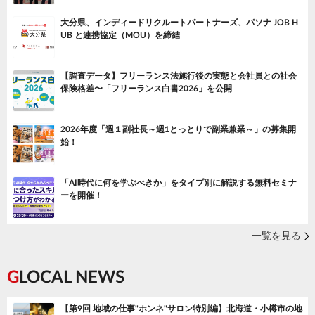
大分県、インディードリクルートパートナーズ、パソナ JOB H
UB と連携協定（MOU）を締結
【調査データ】フリーランス法施行後の実態と会社員との社会
保険格差〜「フリーランス白書2026」を公開
2026年度「週１副社長～週1とっとりで副業兼業～」の募集開
始！
「AI時代に何を学ぶべきか」をタイプ別に解説する無料セミナ
ーを開催！
一覧を見る
GLOCAL NEWS
【第9回 地域の仕事"ホンネ"サロン特別編】北海道・小樽市の地