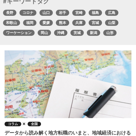
#キーワードタグ
長野
コロナ
山口
岩手
宮崎
福島
広島
和歌山
福岡
愛媛
熊本
兵庫
宮城
山梨
ワーケーション
岡山
沖縄
茨城
新潟
山形
コラム
全国
データから読み解く地方転職のいまと、地域経済における